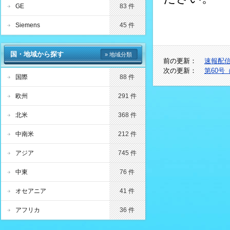
GE
83 件
Siemens
45 件
国・地域から探す
» 地域分類
前の更新：
速報配信
次の更新：
第60号
国際
88 件
欧州
291 件
北米
368 件
中南米
212 件
アジア
745 件
中東
76 件
オセアニア
41 件
アフリカ
36 件