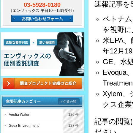
速報記事を
03-5928-0180
（エンヴィックス 平日10～18時受付）
ベトナム
を視野に
米EPA
年12月
GE、水
Evoqu
Treatme
Xyle
主要記事カテゴリー
» 企業分類
クス企業V
Veolia Water
126 件
記事の閲覧
Suez Environment
127 件
ださい。