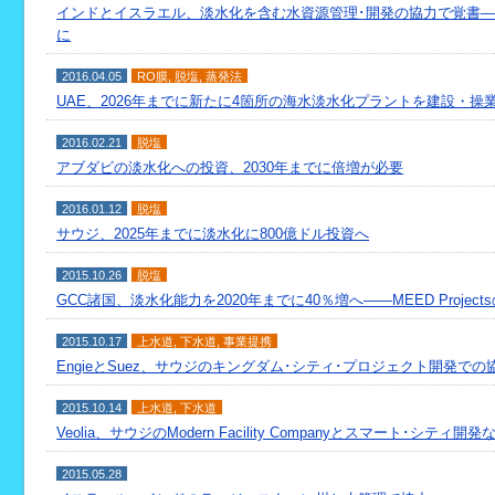
インドとイスラエル、淡水化を含む水資源管理･開発の協力で覚書
に
2016.04.05
RO膜
,
脱塩
,
蒸発法
UAE、2026年までに新たに4箇所の海水淡水化プラントを建設・操
2016.02.21
脱塩
アブダビの淡水化への投資、2030年までに倍増が必要
2016.01.12
脱塩
サウジ、2025年までに淡水化に800億ドル投資へ
2015.10.26
脱塩
GCC諸国、淡水化能力を2020年までに40％増へ――MEED Projec
2015.10.17
上水道
,
下水道
,
事業提携
EngieとSuez、サウジのキングダム･シティ･プロジェクト開発で
2015.10.14
上水道
,
下水道
Veolia、サウジのModern Facility Companyとスマート･シティ開
2015.05.28