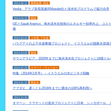
2014.06.11
事業提携
,
脱塩
Veolia、アラブ首長国連邦Masdar社と淡水化プログラムで協力合意
2014.04.15
脱塩
GEとSaudi Aramco、海水淡水化技術のエネルギー効率向上、コ
催
2014.03.20
上水道
,
下水道
パラグアイの上下水道整備プロジェクト、イスラエルの国家水資源
2014.03.05
脱塩
サウジアラビア、2020年までに海水淡水化プロジェクトに18億ド
2014.02.28
スマート・ウォーター
特集（2014年2月号） – イスラエルの水ビジネス戦略
2014.01.15
再生水
アブダビ、遅くとも2018年までに廃水の100%再利用へ
2013.10.30
オマーン、クラヤットの造水プロジェクトに日本、シンガポール、ス