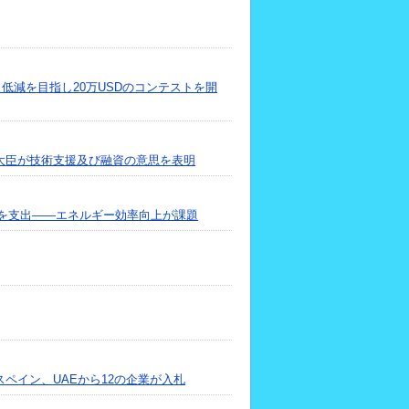
スト低減を目指し20万USDのコンテストを開
大臣が技術支援及び融資の意思を表明
ルを支出――エネルギー効率向上が課題
ペイン、UAEから12の企業が入札