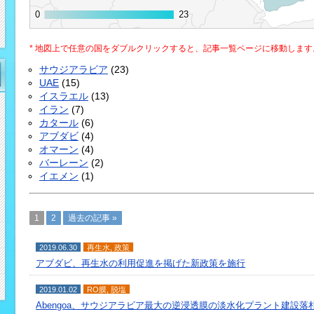
0
0
23
23
* 地図上で任意の国をダブルクリックすると、記事一覧ページに移動します
サウジアラビア
(23)
UAE
(15)
イスラエル
(13)
イラン
(7)
カタール
(6)
アブダビ
(4)
オマーン
(4)
バーレーン
(2)
イエメン
(1)
1
2
過去の記事 »
2019.06.30
再生水
,
政策
アブダビ、再生水の利用促進を掲げた新政策を施行
2019.01.02
RO膜
,
脱塩
Abengoa、サウジアラビア最大の逆浸透膜の淡水化プラント建設落