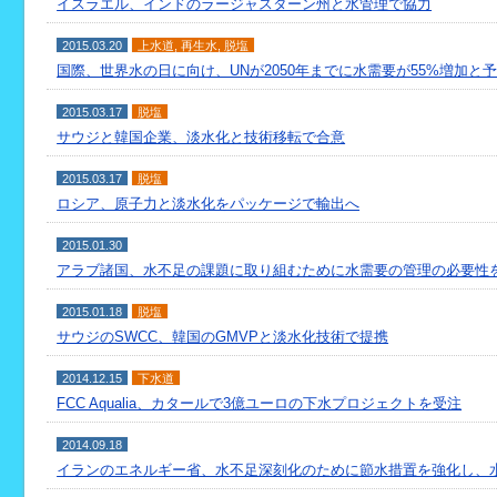
イスラエル、インドのラージャスターン州と水管理で協力
2015.03.20
上水道
,
再生水
,
脱塩
国際、世界水の日に向け、UNが2050年までに水需要が55%増加と
2015.03.17
脱塩
サウジと韓国企業、淡水化と技術移転で合意
2015.03.17
脱塩
ロシア、原子力と淡水化をパッケージで輸出へ
2015.01.30
アラブ諸国、水不足の課題に取り組むために水需要の管理の必要性
2015.01.18
脱塩
サウジのSWCC、韓国のGMVPと淡水化技術で提携
2014.12.15
下水道
FCC Aqualia、カタールで3億ユーロの下水プロジェクトを受注
2014.09.18
イランのエネルギー省、水不足深刻化のために節水措置を強化し、