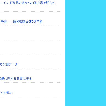
――インド政府の議会への答弁書で明らか
業予定――総投資額は950億円超
tsの予測データ
の協働に関する覚書に署名
発などで契約