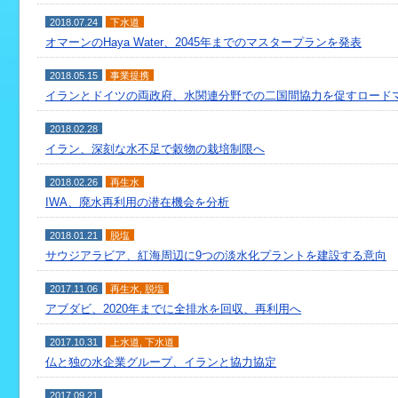
2018.07.24
下水道
オマーンのHaya Water、2045年までのマスタープランを発表
2018.05.15
事業提携
イランとドイツの両政府、水関連分野での二国間協力を促すロード
2018.02.28
イラン、深刻な水不足で穀物の栽培制限へ
2018.02.26
再生水
IWA、廃水再利用の潜在機会を分析
2018.01.21
脱塩
サウジアラビア、紅海周辺に9つの淡水化プラントを建設する意向
2017.11.06
再生水
,
脱塩
アブダビ、2020年までに全排水を回収、再利用へ
2017.10.31
上水道
,
下水道
仏と独の水企業グループ、イランと協力協定
2017.09.21