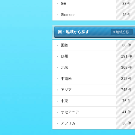
GE
83 件
Siemens
45 件
国・地域から探す
» 地域分類
国際
88 件
欧州
291 件
北米
368 件
中南米
212 件
アジア
745 件
中東
76 件
オセアニア
41 件
アフリカ
36 件