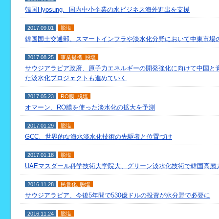
韓国Hyosung、国内中小企業の水ビジネス海外進出を支援
2017.09.01
脱塩
韓国国土交通部、スマートインフラや淡水化分野において中東市場
2017.08.25
事業提携
,
脱塩
サウジアラビア政府、原子力エネルギーの開発強化に向けて中国と
た淡水化プロジェクトも進めていく
2017.05.23
RO膜
,
脱塩
オマーン、RO膜を使った淡水化の拡大を予測
2017.01.29
脱塩
GCC、世界的な海水淡水化技術の先駆者と位置づけ
2017.01.18
脱塩
UAEマスダール科学技術大学院大、グリーン淡水化技術で韓国高麗
2016.11.28
民営化
,
脱塩
サウジアラビア、今後5年間で530億ドルの投資が水分野で必要に
2016.11.24
脱塩