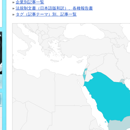
»
企業別記事一覧
»
法規制文書（日本語版和訳）、各種報告書
»
タグ（記事テーマ）別、記事一覧