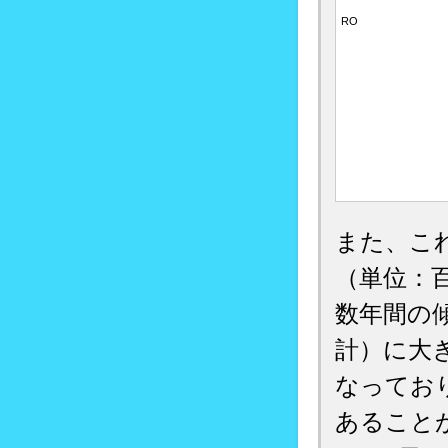
RO
また、こ
（単位：
数年間の
計）に大
なっており
あること