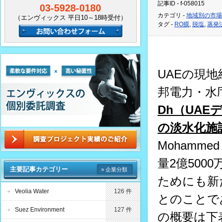
記事ID - f-058015
03-5928-0180
カテゴリ -
地域別の市場
（エンヴィックス 平日10～18時受付）
タグ -
RO膜
,
脱塩
,
蒸発
UAEの現地
邦電力・水
Dh（UAE
の淡水化施
Mohamm
量2億50
主要記事カテゴリー
» 企業分類
ためにも新
Veolia Water
126 件
とのことで
Suez Environment
127 件
の概要は下