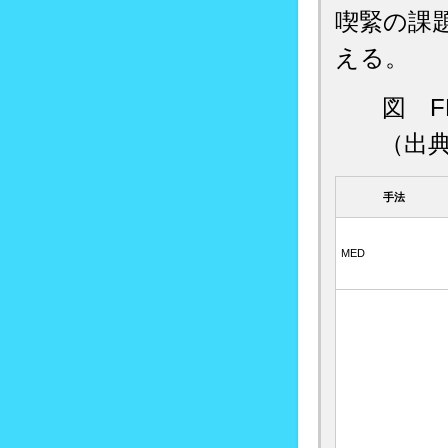
喫緊の課
える。
図 
（出
手法
MED