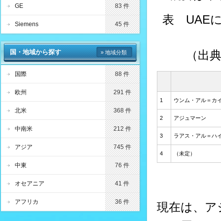
GE
83 件
表 UAE
Siemens
45 件
国・地域から探す
（出典
» 地域分類
国際
88 件
欧州
291 件
1
ウンム・アル＝カ
北米
368 件
2
アジュマーン
中南米
212 件
3
ラアス・アル＝ハ
アジア
745 件
4
（未定）
中東
76 件
オセアニア
41 件
アフリカ
36 件
現在は、ア