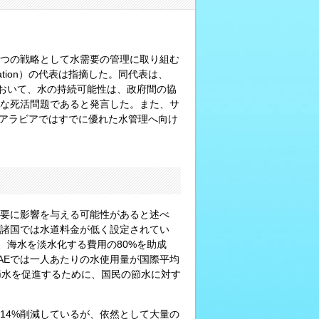
つの戦略として水需要の管理に取り組む
ssociation）の代表は指摘した。同代表は、
トにおいて、水の持続可能性は、政府間の協
な死活問題であると発言した。また、サ
、サウジアラビアではすでに優れた水管理へ向け
要に影響を与える可能性があると述べ
諸国では水道料金が低く設定されてい
関は、海水を淡水化する費用の80%を助成
AEでは一人あたりの水使用量が国際平均
an氏は、節水を促進するために、国民の節水に対す
を14%削減しているが、依然として大量の