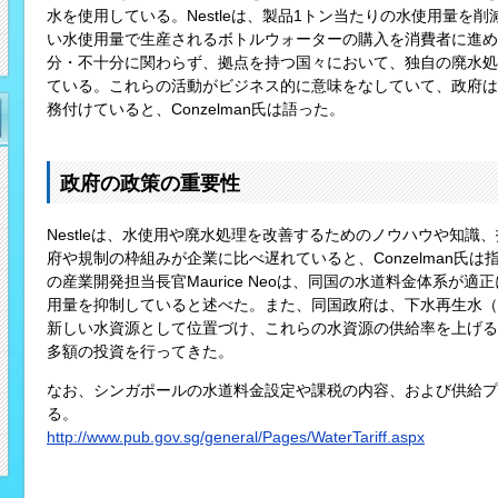
水を使用している。Nestleは、製品1トン当たりの水使用量を
い水使用量で生産されるボトルウォーターの購入を消費者に進めて
分・不十分に関わらず、拠点を持つ国々において、独自の廃水処
ている。これらの活動がビジネス的に意味をなしていて、政府は
務付けていると、Conzelman氏は語った。
政府の政策の重要性
Nestleは、水使用や廃水処理を改善するためのノウハウや知
府や規制の枠組みが企業に比べ遅れていると、Conzelman氏
の産業開発担当長官Maurice Neoは、同国の水道料金体系が
用量を抑制していると述べた。また、同国政府は、下水再生水（N
新しい水資源として位置づけ、これらの水資源の供給率を上げる
多額の投資を行ってきた。
なお、シンガポールの水道料金設定や課税の内容、および供給プ
る。
http://www.pub.gov.sg/general/Pages/WaterTariff.aspx