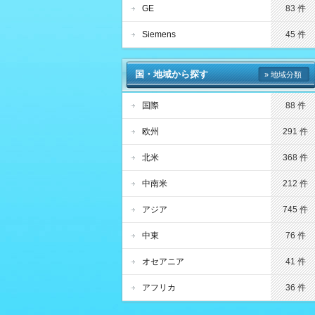
GE
83 件
Siemens
45 件
国・地域から探す
» 地域分類
国際
88 件
欧州
291 件
北米
368 件
中南米
212 件
アジア
745 件
中東
76 件
オセアニア
41 件
アフリカ
36 件