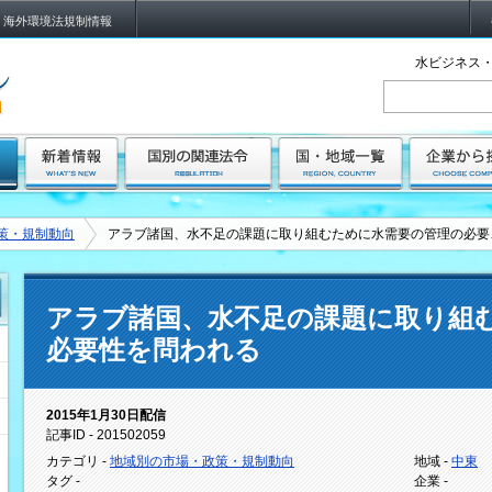
海外環境法規制情報
水ビジネス・
策・規制動向
アラブ諸国、水不足の課題に取り組むために水需要の管理の必要
アラブ諸国、水不足の課題に取り組
必要性を問われる
2015年1月30日配信
記事ID - 201502059
カテゴリ -
地域別の市場・政策・規制動向
地域 -
中東
タグ -
企業 -