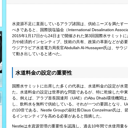
水資源不足に直面しているアラブ諸国は、供給ニーズを満たす一
べきであると、国際脱塩協会（International Desalination A
2015年1月17日から24日まで開催された第3回国際水サミッ
力や経済的インセンティブ、技術の共有、政策の革新などが必要
ウジアラビア水道電力局長官Abdullah Al-Hussayen氏は
て動き出していると述べた。
水道料金の設定の重要性
国際水サミットに出席した多くの代表は、水道料金の設定が水需
た。水道料金の設定は世界的な問題であるが、特に乾燥した中東
る。例えば、アラブ首長国連邦（UAE）のAbu Dhabi環境機
し、飲料水を無料で供給している。それが一つの要因となり、U
の10倍である。Nestle Groupの副社長Claus Conzelm
るインセンティブを高める必要があると指摘した。
Nestleは水資源管理の重要性を認識し、過去10年間で水使用量