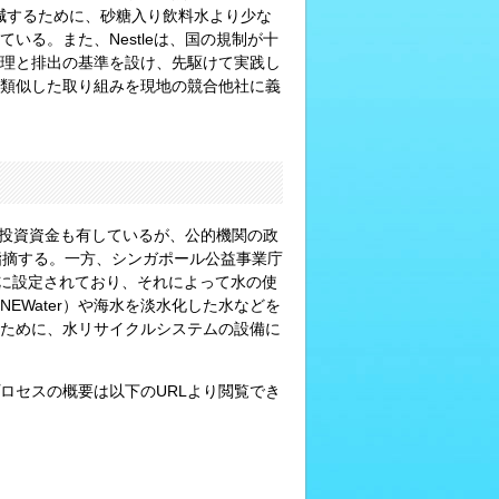
削減するために、砂糖入り飲料水より少な
いる。また、Nestleは、国の規制が十
理と排出の基準を設け、先駆けて実践し
類似した取り組みを現地の競合他社に義
識、投資資金も有しているが、公的機関の政
は指摘する。一方、シンガポール公益事業庁
適正に設定されており、それによって水の使
EWater）や海水を淡水化した水などを
ために、水リサイクルシステムの設備に
ロセスの概要は以下のURLより閲覧でき