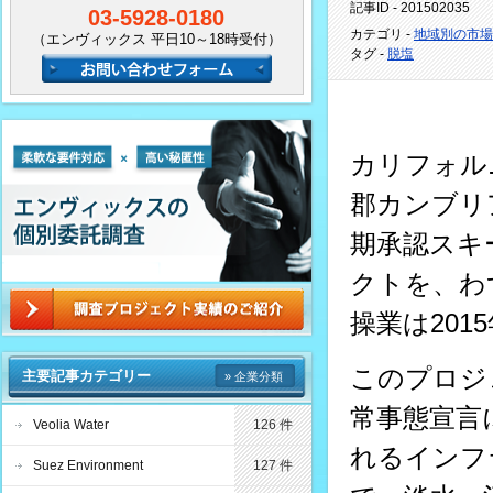
記事ID - 201502035
03-5928-0180
カテゴリ -
地域別の市場
（エンヴィックス 平日10～18時受付）
タグ -
脱塩
カリフォル
郡カンブリ
期承認スキ
クトを、わ
操業は20
このプロジ
主要記事カテゴリー
» 企業分類
常事態宣言
Veolia Water
126 件
れるインフ
Suez Environment
127 件