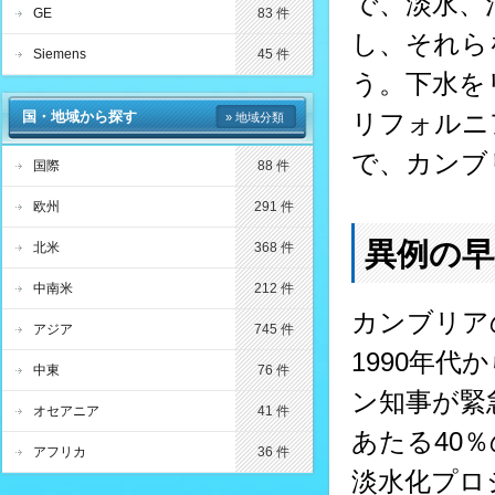
で、淡水、
GE
83 件
し、それら
Siemens
45 件
う。下水を
国・地域から探す
リフォルニ
» 地域分類
で、カンブ
国際
88 件
欧州
291 件
異例の早
北米
368 件
中南米
212 件
カンブリア
アジア
745 件
1990年
中東
76 件
ン知事が緊
オセアニア
41 件
あたる40
アフリカ
36 件
淡水化プロ