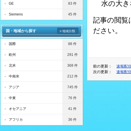
水の大き
GE
83 件
Siemens
45 件
記事の閲覧
ださい。
国・地域から探す
» 地域分類
国際
88 件
欧州
291 件
北米
368 件
前の更新：
速報配信
次の更新：
速報配信
中南米
212 件
アジア
745 件
中東
76 件
オセアニア
41 件
アフリカ
36 件