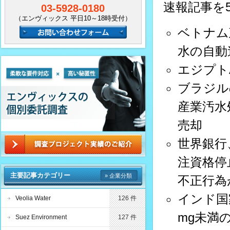
速報記事を
03-5928-0180
（エンヴィックス 平日10～18時受付）
ベトナム政
水の自動
エジプトA
ブラジル
産業汚水処
売却
世界銀行
注資格停
主要記事カテゴリー
» 企業分類
不正行為
インド国
Veolia Water
126 件
mg未満
Suez Environment
127 件