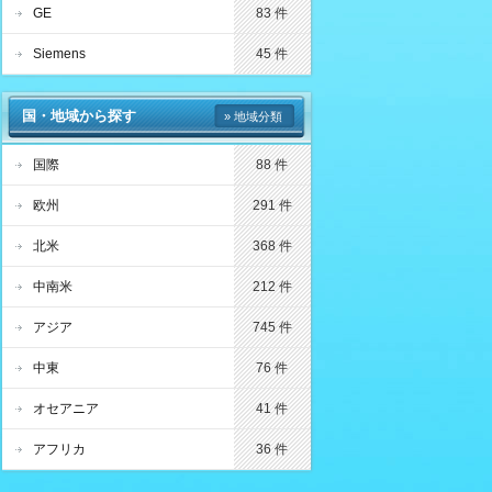
GE
83 件
Siemens
45 件
国・地域から探す
» 地域分類
国際
88 件
欧州
291 件
北米
368 件
中南米
212 件
アジア
745 件
中東
76 件
オセアニア
41 件
アフリカ
36 件