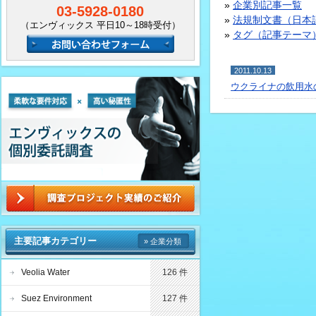
»
企業別記事一覧
03-5928-0180
»
法規制文書（日本
（エンヴィックス 平日10～18時受付）
»
タグ（記事テーマ
2011.10.13
ウクライナの飲用水
主要記事カテゴリー
» 企業分類
Veolia Water
126 件
Suez Environment
127 件