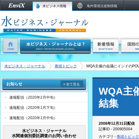
水ビジネス情報
海外環境法規制情報
水ビジネス・ジャーナル
巻頭トピック
WQA主催の会議にインドのPOU
お知らせ
» 全て見る
WQA主
速報配信（2020年2月中旬）
結集
速報配信（2020年1月下旬）
速報配信（2020年1月中旬）
2008年12月31日配信
記事ID - 200905004
水ビジネス・ジャーナル
水関連個別委託調査のお問い合わせ
カテゴリ -
巻頭トピック