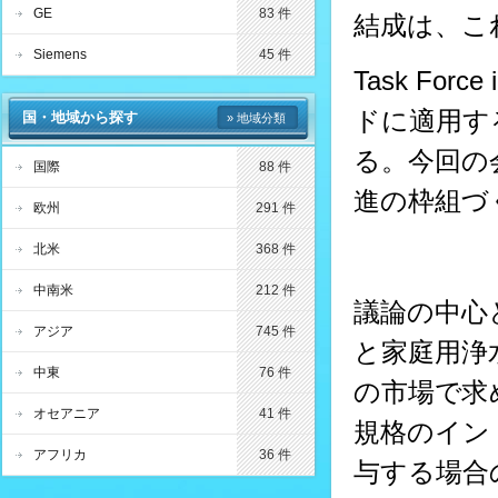
GE
83 件
結成は、こ
Siemens
45 件
Task Fo
ドに適用す
国・地域から探す
» 地域分類
る。今回の
国際
88 件
進の枠組づ
欧州
291 件
北米
368 件
中南米
212 件
議論の中心
アジア
745 件
と家庭用浄
中東
76 件
の市場で求
オセアニア
41 件
規格のイン
アフリカ
36 件
与する場合