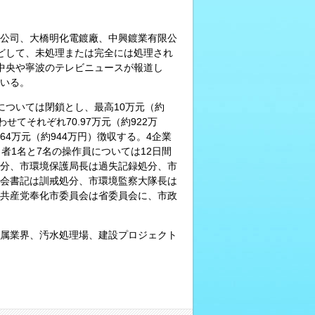
公司、大橋明化電鍍廠、中興鍍業有限公
どして、未処理または完全には処理され
て中央や寧波のテレビニュースが報道し
いる。
については閉鎖とし、最高10万元（約
てそれぞれ70.97万元（約922万
2.64万元（約944万円）徴収する。4企業
者1名と7名の操作員については12日間
分、市環境保護局長は過失記録処分、市
会書記は訓戒処分、市環境監察大隊長は
共産党奉化市委員会は省委員会に、市政
属業界、汚水処理場、建設プロジェクト