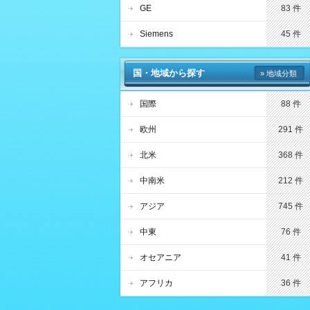
GE
83 件
Siemens
45 件
国・地域から探す
» 地域分類
国際
88 件
欧州
291 件
北米
368 件
中南米
212 件
アジア
745 件
中東
76 件
オセアニア
41 件
アフリカ
36 件