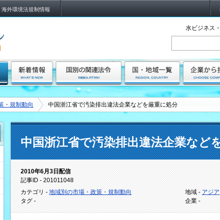
海外環境法規制情報
水ビジネス・
策・規制動向
中国浙江省で汚染排出違法企業などを厳重に処分
中国浙江省で汚染排出違法企業など
2010年6月3日配信
記事ID - 201011048
カテゴリ -
地域別の市場・政策・規制動向
地域 -
アジア
タグ -
企業 -