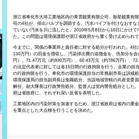
浙江省奉化市大埠工業地区内の青雲鍍業有限公司、新星鍍業有限
司の4社が、排出バルブを調節する、汚水パイプを付けなおすな
ていない汚水を川に流したと、2010年5月8日から10日にかけ
た。この問題は環境保護部や浙江省政府から重く受け止められて
今までに、関係の事業所と責任者に対する処分が行われた。4社
130万円）の罰金を徴収し、汚染排出費の追徴金を、倍加分を合わせ
円）、71.47万元（約930万円）、60.43万元（約786万円）、7
の法定代表者に対しては各15日間の行政拘留を行う。企業の担当
の行政拘留を行う。奉化市の環境保護担当の常務副市長は訓戒処
環境保護局の担当副局長は免職処分、当該地域管轄の共産党委員
解任、副大隊長は行政警告処分、監督人は党内警告処分とした。
府は省政府に、それぞれ深い反省を表明した。
工業地区内の汚染対策を加速するため、浙江省政府は省内の重金
を重点とした大点検を行うことを決めた。