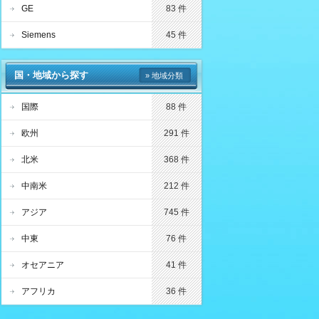
GE
83 件
Siemens
45 件
国・地域から探す
» 地域分類
国際
88 件
欧州
291 件
北米
368 件
中南米
212 件
アジア
745 件
中東
76 件
オセアニア
41 件
アフリカ
36 件