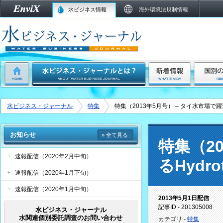
水ビジネス情報
海外環境法規制情報
水ビジネス・ジャーナル
特集
特集（2013年5月号） – タイ水市場で躍
お知らせ
» 全て見る
特集（2
速報配信（2020年2月中旬）
るHyd
速報配信（2020年1月下旬）
速報配信（2020年1月中旬）
2013年5月1日配信
記事ID - 201305008
水ビジネス・ジャーナル
水関連個別委託調査のお問い合わせ
カテゴリ -
特集