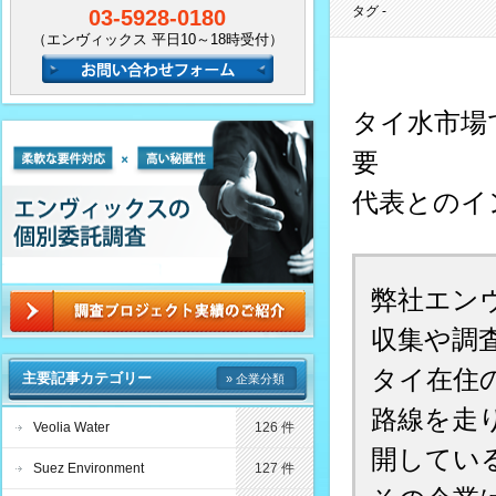
タグ -
03-5928-0180
（エンヴィックス 平日10～18時受付）
タイ水市場で
要
代表とのイ
弊社エン
収集や調
タイ在住
主要記事カテゴリー
» 企業分類
路線を走
Veolia Water
126 件
開してい
Suez Environment
127 件