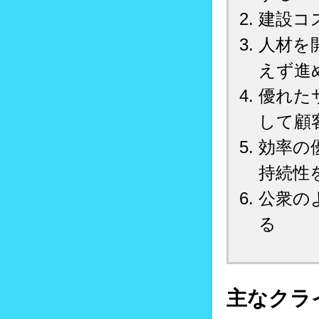
建設コ
人材を
えず進
優れた
して顧
効率の
持続性
公衆の
る
主なクラ