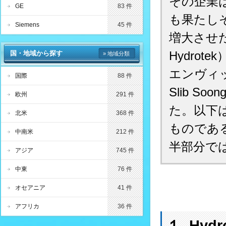
その企業
GE
83 件
も果たしそ
Siemens
45 件
増大させた「H
Hydrot
国・地域から探す
» 地域分類
エンヴィッ
国際
88 件
Slib S
欧州
291 件
た。以下
北米
368 件
ものである
中南米
212 件
半部分で
アジア
745 件
中東
76 件
オセアニア
41 件
アフリカ
36 件
１. Hy