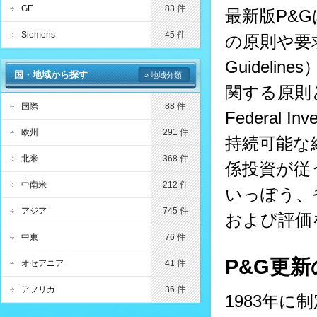
GE
83 件
最新版P&
Siemens
45 件
の原則や要求
Guidel
国・地域から探す
» 地域分類
関する原則
国際
88 件
Federal Inv
欧州
291 件
持続可能な
北米
368 件
係投資が従
中南米
212 件
いっぽう、
アジア
745 件
および評価
中東
76 件
P&G更
オセアニア
41 件
アフリカ
36 件
1983年