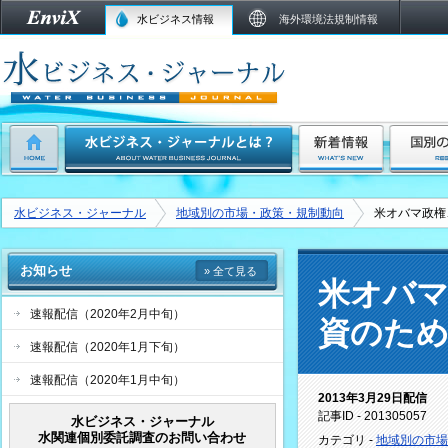
水ビジネス情報
海外環境法規制情報
水ビジネス・ジャーナル
地域別の市場・政策・規制動向
米オバマ政権
お知らせ
» 全て見る
米オバマ
速報配信（2020年2月中旬）
資のため
速報配信（2020年1月下旬）
速報配信（2020年1月中旬）
2013年3月29日配信
記事ID - 201305057
水ビジネス・ジャーナル
水関連個別委託調査のお問い合わせ
カテゴリ -
地域別の市場