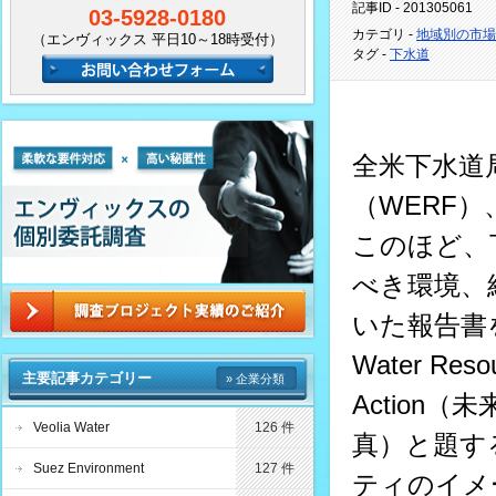
記事ID - 201305061
03-5928-0180
カテゴリ -
地域別の市場
（エンヴィックス 平日10～18時受付）
タグ -
下水道
全米下水道
（WERF
このほど、
べき環境、
いた報告書
Water Resour
主要記事カテゴリー
» 企業分類
Action
（未
Veolia Water
126 件
真）と題す
Suez Environment
127 件
ティのイメ