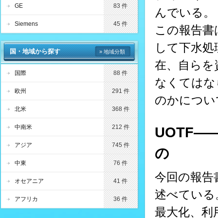
GE
83 件
んでいる。
Siemens
45 件
この報告書
して下水処
国・地域から探す
» 地域分類
在、自らを
国際
88 件
なくてはな
欧州
291 件
のかについ
北米
368 件
中南米
212 件
UOTF
アジア
745 件
の
中東
76 件
今回の報告書
オセアニア
41 件
述べている
アフリカ
36 件
最大化、利