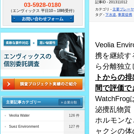
記事ID - 201311012
03-5928-0180
カテゴリ -
主要プレーヤ
（エンヴィックス 平日10～18時受付）
タグ -
下水道
,
事業提携
Veolia E
携を継続す
ら分離独立し
トからの排
間で評価で
WatchFro
主要記事カテゴリー
» 企業分類
泌攪乱物質
Veolia Water
126 件
ホルモンな
Suez Environment
127 件
ャクシの体