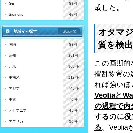
GE
83 件
成した。
Siemens
45 件
オタマ
国・地域から探す
» 地域分類
質を検出
国際
88 件
欧州
291 件
この画期的
北米
368 件
攪乱物質の
中南米
212 件
れば強いほ
アジア
745 件
Veolia
中東
76 件
の過程で内
オセアニア
41 件
するのに役
アフリカ
36 件
る
。Veol