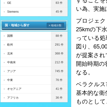
することを
GE
83 件
い為、実施
Siemens
45 件
プロジェク
国・地域から探す
» 地域分類
25kmの
国際
88 件
っている処
欧州
291 件
図り、65
北米
368 件
が提案され
開始時期の
中南米
212 件
なる。
アジア
745 件
中東
76 件
ベラクルス
オセアニア
41 件
基本的な衛
アフリカ
36 件
ものとして