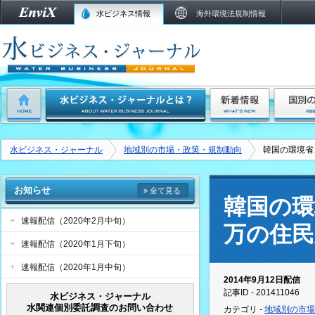
水ビジネス情報
海外環境法規制情報
水ビジネス・ジャーナル
地域別の市場・政策・規制動向
韓国の環境省
お知らせ
» 全て見る
韓国の環
速報配信（2020年2月中旬）
万の住民
速報配信（2020年1月下旬）
速報配信（2020年1月中旬）
2014年9月12日配信
記事ID - 201411046
水ビジネス・ジャーナル
水関連個別委託調査のお問い合わせ
カテゴリ -
地域別の市場