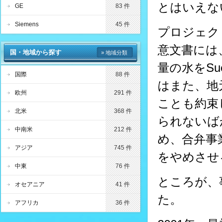
とはいえな
GE
83 件
Siemens
45 件
プロジェク
意文書には
国・地域から探す
» 地域分類
量の水をS
国際
88 件
はまた、地
欧州
291 件
ことも約束
北米
368 件
られないば
中南米
212 件
め、合弁事
アジア
745 件
をやめさせ
中東
76 件
ところが、
オセアニア
41 件
た。
アフリカ
36 件