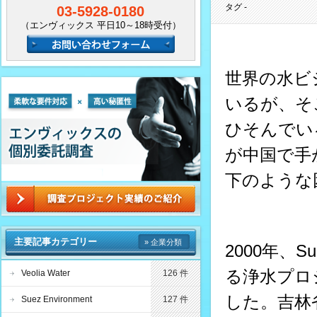
タグ -
03-5928-0180
（エンヴィックス 平日10～18時受付）
世界の水ビ
いるが、そ
ひそんでい
が中国で手
下のような
主要記事カテゴリー
» 企業分類
2000年、
る浄水プロジ
Veolia Water
126 件
した。吉林
Suez Environment
127 件