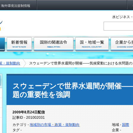
海外環境法規制情報
水ビジネス・
策・規制動向
スウェーデンで世界水週間が開催――気候変動における水問題の
スウェーデンで世界水週間が開催―
題の重要性を強調
2009年8月24日配信
記事ID - 201002031
カテゴリ -
地域別の市場・政策・規制動向
地域 -
国際
タグ -
企業 -