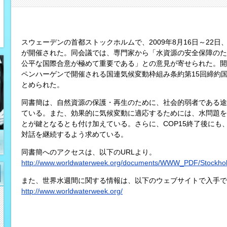
スウェーデンの首都ストックホルムで、2009年8月16日～22日、世界水
が開催された。同会議では、専門家から「水資源の安全保障のた
公平な国際合意が極めて重要である」との意見が寄せられた。開催期
ペンハーゲンで開催される国連気候変動枠組み条約第15回締約国
とめられた。
同書簡は、自然資源の保護・再生のために、社会的弱者である途
ている。また、効果的に気候変動に適応するためには、水問題を
とが鍵となるとも付け加えている。さらに、COP15終了後にも
対話を継続するよう求めている。
同書簡へのアクセスは、以下のURLより。
http://www.worldwaterweek.org/documents/WWW_PDF/Stockho
また、世界水週間に関する情報は、以下のウェブサイトで入手で
http://www.worldwaterweek.org/