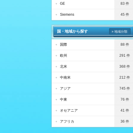
GE
83 件
Siemens
45 件
国・地域から探す
» 地域分類
国際
88 件
欧州
291 件
北米
368 件
中南米
212 件
アジア
745 件
中東
76 件
オセアニア
41 件
アフリカ
36 件