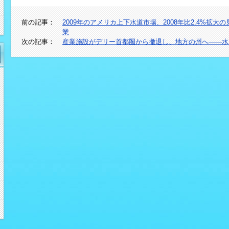
前の記事：
2009年のアメリカ上下水道市場、2008年比2.4%拡
業
次の記事：
産業施設がデリー首都圏から撤退し、地方の州へ――水