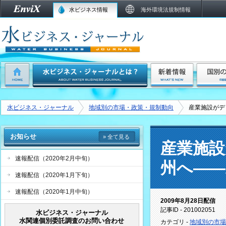
水ビジネス情報
海外環境法規制情報
水ビジネス・ジャーナル
地域別の市場・政策・規制動向
産業施設がデ
お知らせ
» 全て見る
産業施設
速報配信（2020年2月中旬）
州へ――
速報配信（2020年1月下旬）
速報配信（2020年1月中旬）
2009年8月28日配信
記事ID - 201002051
水ビジネス・ジャーナル
水関連個別委託調査のお問い合わせ
カテゴリ -
地域別の市場