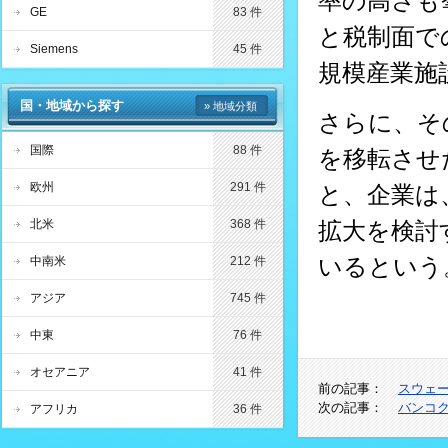
率の高さも
GE
83 件
と税制面で
Siemens
45 件
規模産業施
国・地域から探す
» 地域分類
さらに、そ
国際
88 件
を移転させ
欧州
291 件
と、企業は
北米
368 件
拡大を検討
いるという
中南米
212 件
アジア
745 件
中東
76 件
オセアニア
41 件
前の記事：
スウェ
次の記事：
バンコ
アフリカ
36 件