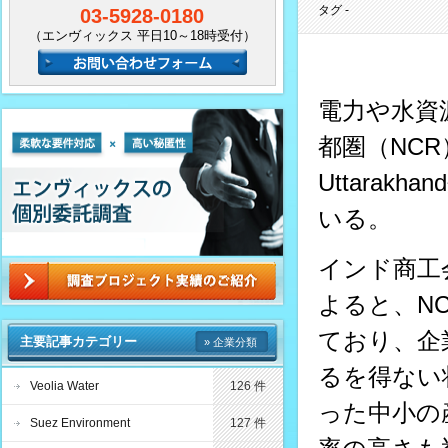
タグ -
03-5928-0180
（エンヴィックス 平日10～18時受付）
電力や水資
都圏（NCR）
Uttara
いる。
インド商工
よると、N
ており、企
主要記事カテゴリー
» 企業分類
るを得ない
Veolia Water
126 件
った中小の
Suez Environment
127 件