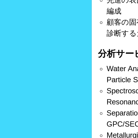
編成
顧客の固
診断する
分析サー
Water Ana
Particle S
Spectrosc
Resonanc
Separati
GPC/SEC,
Metallurg