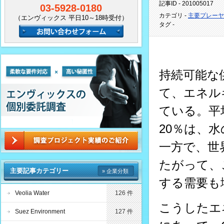
記事ID - 201005017
03-5928-0180
カテゴリ -
主要プレーヤ
（エンヴィックス 平日10～18時受付）
タグ -
持続可能な
て、エネル
ている。平
20％は、
一方で、世
たがって、
主要記事カテゴリー
» 企業分類
する需要も
Veolia Water
126 件
こうしたエ
Suez Environment
127 件