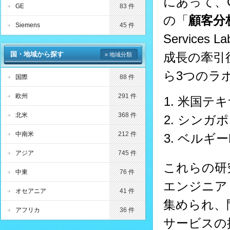
にあって、GEの
GE
83 件
の「
顧客分
Siemens
45 件
Service
国・地域から探す
成長の牽引
» 地域分類
ら3つのラ
国際
88 件
欧州
291 件
米国テキサ
北米
368 件
シンガポ
中南米
212 件
ベルギーH
アジア
745 件
これらの研
中東
76 件
エンジニア
オセアニア
41 件
集められ、
アフリカ
36 件
サービスの