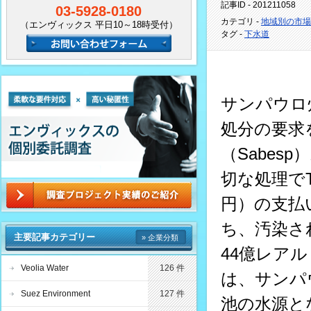
記事ID - 201211058
03-5928-0180
カテゴリ -
地域別の市場
（エンヴィックス 平日10～18時受付）
タグ -
下水道
サンパウロ
処分の要求
（Sabes
切な処理でT
円）の支払
ち、汚染さ
主要記事カテゴリー
» 企業分類
44億レア
Veolia Water
126 件
は、サンパ
Suez Environment
127 件
池の水源と