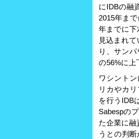
にIDBの
2015年ま
年までに下
見込まれて
り、サンパ
の56%に
ワシントン
リカやカリ
を行うID
Sabes
た企業に融
うとの判断