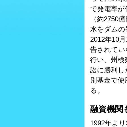
で発電率が
（約275
水をダムの
2012年1
告されてい
行い、州検
訟に勝利し
別基金で使
る。
融資機関
1992年よ