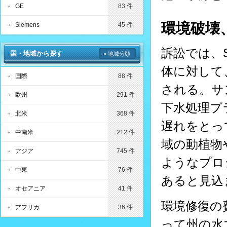
GE
83 件
環境破壊
Siemens
45 件
訴訟では、S
国・地域から探す
» 地域分類
体に対して
国際
88 件
される。サ
欧州
291 件
下水処理プ
北米
368 件
遅れをとって
中南米
212 件
域の動植物
アジア
745 件
ようなプロ
中東
76 件
あると見込
オセアニア
41 件
環境修復の
アフリカ
36 件
って州の水