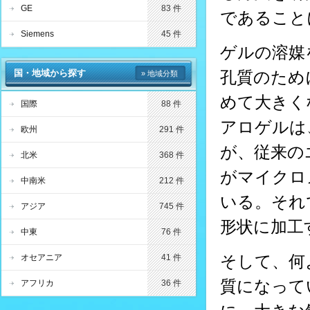
GE
83 件
であること
Siemens
45 件
ゲルの溶媒
国・地域から探す
孔質のため
» 地域分類
めて大きく
国際
88 件
アロゲルは
欧州
291 件
が、従来の
北米
368 件
がマイクロ
中南米
212 件
いる。それ
アジア
745 件
形状に加工
中東
76 件
そして、何
オセアニア
41 件
質になって
アフリカ
36 件