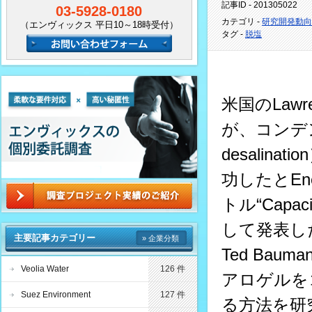
記事ID - 201305022
03-5928-0180
カテゴリ -
研究開発動向
（エンヴィックス 平日10～18時受付）
タグ -
脱塩
米国のLawr
が、コンデンサ
desali
功したと
En
トル“Capaciti
して発表した。
主要記事カテゴリー
» 企業分類
Ted Ba
Veolia Water
126 件
アロゲルを
Suez Environment
127 件
る方法を研