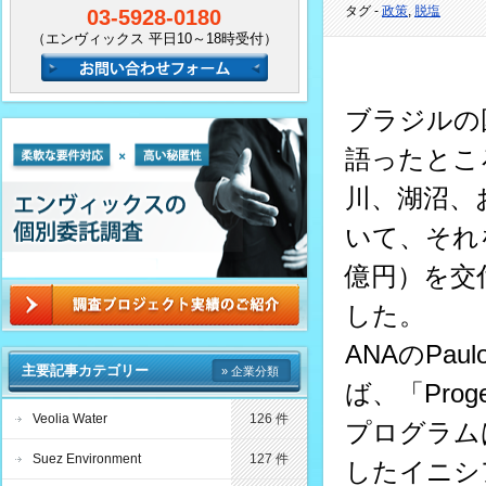
タグ -
政策
,
脱塩
03-5928-0180
（エンヴィックス 平日10～18時受付）
ブラジルの国
語ったとこ
川、湖沼、
いて、それ
億円）を交
した。
ANAのPau
主要記事カテゴリー
» 企業分類
ば、「Pro
Veolia Water
126 件
プログラム
Suez Environment
127 件
したイニシ