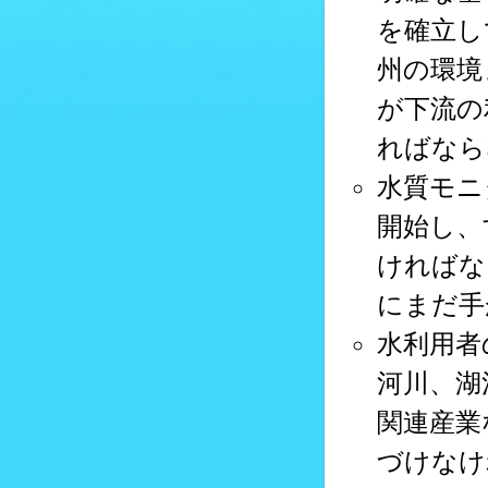
を確立し
州の環境
が下流の
ればなら
水質モニ
開始し、
ければな
にまだ手
水利用者
河川、湖
関連産業
づけなけ