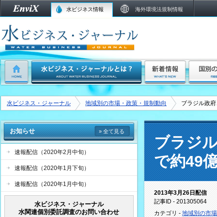
水ビジネス情報
海外環境法規制情報
水ビジネス・ジャーナル
地域別の市場・政策・規制動向
ブラジル政府
お知らせ
» 全て見る
ブラジル
速報配信（2020年2月中旬）
で約49
速報配信（2020年1月下旬）
速報配信（2020年1月中旬）
2013年3月26日配信
記事ID - 201305064
水ビジネス・ジャーナル
水関連個別委託調査のお問い合わせ
カテゴリ -
地域別の市場