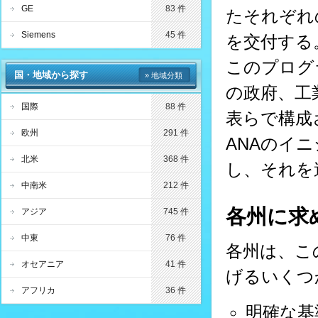
GE
83 件
たそれぞれの
Siemens
45 件
を交付する
このプログ
国・地域から探す
» 地域分類
の政府、工
国際
88 件
表らで構成
欧州
291 件
ANAのイ
北米
368 件
し、それを
中南米
212 件
各州に求
アジア
745 件
中東
76 件
各州は、こ
オセアニア
41 件
げるいくつ
アフリカ
36 件
明確な基