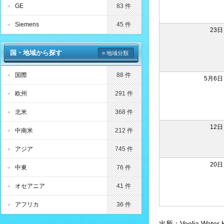
GE
83 件
Siemens
45 件
23日
国・地域から探す
» 地域分類
国際
88 件
5月6日
欧州
291 件
北米
368 件
12日
中南米
212 件
アジア
745 件
20日
中東
76 件
オセアニア
41 件
アフリカ
36 件
出所：Veolia Wa