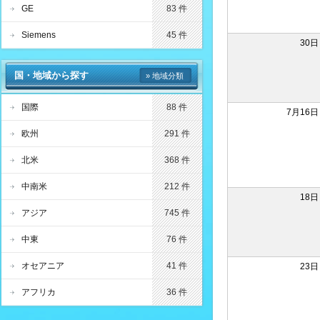
GE
83 件
Siemens
45 件
30日
国・地域から探す
» 地域分類
国際
88 件
7月16日
欧州
291 件
北米
368 件
中南米
212 件
18日
アジア
745 件
中東
76 件
オセアニア
41 件
23日
アフリカ
36 件