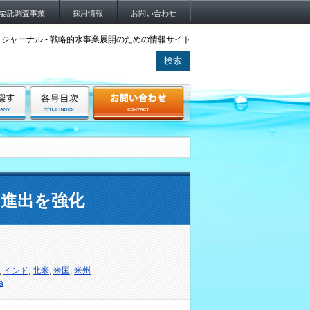
委託調査事業
採用情報
お問い合わせ
ジャーナル - 戦略的水事業展開のための情報サイト
の進出を強化
,
インド
,
北米
,
米国
,
米州
a