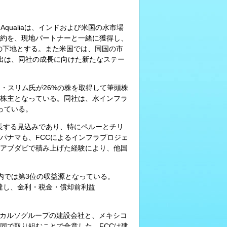
qualiaは、インドおよび米国の水市場
約を、現地パートナーと一緒に獲得し、
為の下地とする。また米国では、同国の市
出は、同社の成長に向けた新たなステー
ス・スリム氏が26%の株を取得して筆頭株
配株主となっている。同社は、水インフラ
っている。
く成長する見込みであり、特にペルーとチリ
パナマも、FCCによるインフラプロジェ
アブダビで積み上げた経験により、他国
ープ内では第3位の収益源となっている。
に達し、金利・税金・償却前利益
するカルソグループの建設会社と、メキシコ
同で取り組むことで合意した。FCCは建