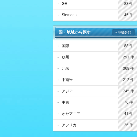
GE
83 件
Siemens
45 件
国・地域から探す
» 地域分類
国際
88 件
欧州
291 件
北米
368 件
中南米
212 件
アジア
745 件
中東
76 件
オセアニア
41 件
アフリカ
36 件