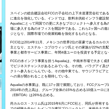
スペインの総合建設会社FCCの子会社の上下水道運営会社であるA
に進出を強化している。インドでは、飲料水供給インフラ建設契
Aqualiaにとって同国での更に大きなプロジェクトへ参入する
場に参入する為のオフィスを開設中である。これら2ヶ国への進
ジとなり、国際市場での発展戦略を強化するものとなる。
FCC社は2014年11月、メキシコの世界2位の富豪であるカルロ
主となり、エステル・コプロウィッツ氏とその家族が22%の支
事業と都市サービス事業に、年間4億ユーロを投資する予定とな
FCCの水インフラ事業を担うAqualiaは、中南米市場で大き
でビジネスチャンスがあるとみている。その他、パラグアイ及び
クトへ参入をにらんでいる。その他中東でも、サウジアラビアと
への扉が開かれることを期待している。
Aqualiaの水事業は、既に17ヶ国で展開しており、FCCグル
2014年の売上高は、グループ全体の15%を占める10億ユーロ
（EBITDA）は26%を占める。
尚カルロス・スリム氏は2015年6月にFCC社と、同氏が所有
での経験を生かしたインフラ建設プロジェクトに、米州全土で共