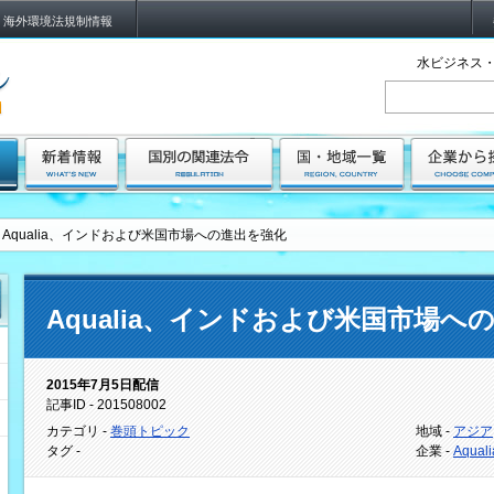
海外環境法規制情報
水ビジネス・
Aqualia、インドおよび米国市場への進出を強化
Aqualia、インドおよび米国市場へ
2015年7月5日配信
記事ID - 201508002
カテゴリ -
巻頭トピック
地域 -
アジア
タグ -
企業 -
Aquali