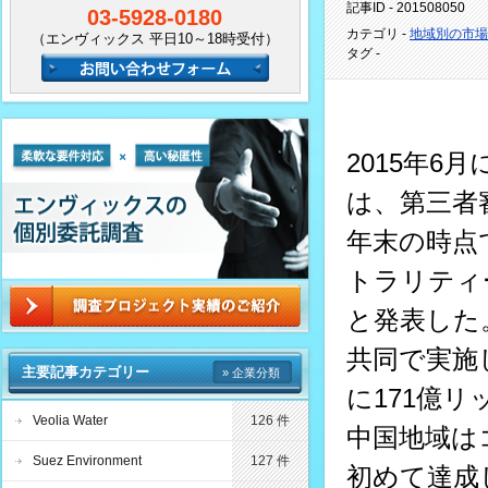
記事ID - 201508050
03-5928-0180
カテゴリ -
地域別の市場
（エンヴィックス 平日10～18時受付）
タグ -
2015年
は、第三者
年末の時点で
トラリティ
と発表した
共同で実施
主要記事カテゴリー
» 企業分類
に171億
Veolia Water
126 件
中国地域はコ
Suez Environment
127 件
初めて達成