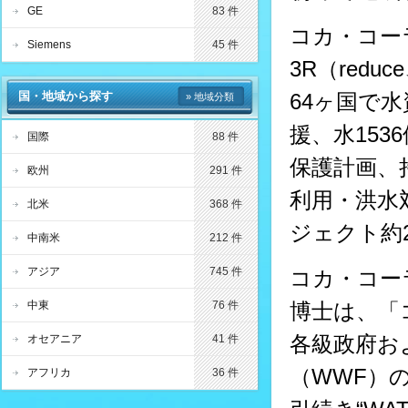
GE
83 件
コカ・コー
Siemens
45 件
3R（redu
国・地域から探す
64ヶ国で
» 地域分類
援、水15
国際
88 件
保護計画、
欧州
291 件
利用・洪水
北米
368 件
ジェクト約
中南米
212 件
アジア
745 件
コカ・コー
中東
76 件
博士は、「
各級政府お
オセアニア
41 件
（WWF）
アフリカ
36 件