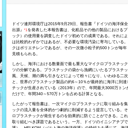
ドイツ連邦環境庁は2015年9月29日、報告書『ドイツの海洋
出源』
を発表した本報告書は、化粧品その他の製品におけるプ
*1
ック）の使用量を調査したドイツ初めての成果である。それによ
は比較的わずかではあるが、不必要な環境汚染に寄与している。
クはポリエチレンであるが、その一次微小粒子約500トンが毎
見積もられる。
しかし、海洋における数量面で最も重大なマイクロプラスチック
ツの分解である。プラスチックの袋から漁網にいたるプラスチッ
風、天候、潮の満ち引きなどによって粉々になり、いわゆる二次
と、世界のプラスチック製品の約6～10％が最終的に海洋に到達
チックが生産されている（2013年）ので、年間最大3000万ト
だけで、年間340～570万トンを占める計算となる。
したがって報告書は、一次マイクロプラスチックに取り組みを集
ックの流入量を全体的かつ劇的に削減するよう提言している。そ
ロプラスチックが発生するのを効果的に防ぐことができる。これ
取り組むべき課題であるという。一方、ドイツのイニシアチブで、
護）、HELKOM（バルト海の海洋保護）の枠組みを通じて、海