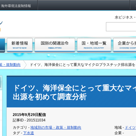
海外環境法規制情報
水ビジネス・
策・規制動向
ドイツ、海洋保全にとって重大なマイクロプラスチック排出源を
ドイツ、海洋保全にとって重大なマ
出源を初めて調査分析
2015年9月29日配信
記事ID - 201511034
カテゴリ -
地域別の市場・政策・規制動向
地域 -
ドイツ
タグ -
下水道
企業 -