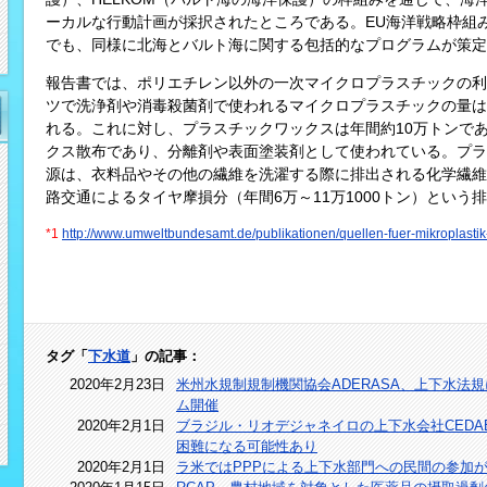
ーカルな行動計画が採択されたところである。EU海洋戦略枠組み指令
でも、同様に北海とバルト海に関する包括的なプログラムが策定
報告書では、ポリエチレン以外の一次マイクロプラスチックの利
ツで洗浄剤や消毒殺菌剤で使われるマイクロプラスチックの量は
れる。これに対し、プラスチックワックスは年間約10万トンで
クス散布であり、分離剤や表面塗装剤として使われている。プラ
源は、衣料品やその他の繊維を洗濯する際に排出される化学繊維で
路交通によるタイヤ摩損分（年間6万～11万1000トン）という
*1
http://www.umweltbundesamt.de/publikationen/quellen-fuer-mikroplastik
タグ「
下水道
」の記事：
2020年2月23日
米州水規制規制機関協会ADERASA、上下水法
ム開催
2020年2月1日
ブラジル・リオデジャネイロの上下水会社CED
困難になる可能性あり
2020年2月1日
ラ米ではPPPによる上下水部門への民間の参加