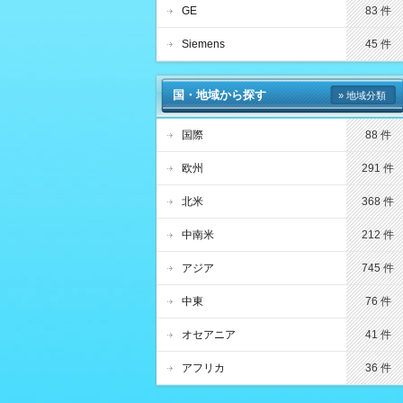
GE
83 件
Siemens
45 件
国・地域から探す
» 地域分類
国際
88 件
欧州
291 件
北米
368 件
中南米
212 件
アジア
745 件
中東
76 件
オセアニア
41 件
アフリカ
36 件