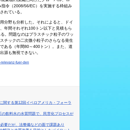
（2008/56/EC）を実施する枠組み
されている。
用分野も分析した。それによると、ドイ
、年間それぞれ100トン以下と見積もら
ある。問題なのはプラスチック粒子のワッ
スチックの二次微小粒子のさらなる発生
ある（年間80～400トン）。また、道
排出源も無視できない。
-relevanz-fuer-den
規に関する第12回イベロアメリカ・フォーラ
AEの飲料水の水質問題で、民営化プロセスが
が必要だが、法整備などの面で課題あり