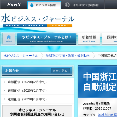
水ビジネス情報
海外環境法規制情報
水ビジネス・ジャーナル
地域別の市場・政策・規制動向
中国浙江省紹
お知らせ
» 全て見る
中国浙江
速報配信（2020年2月中旬）
自動測定
速報配信（2020年1月下旬）
速報配信（2020年1月中旬）
2015年9月7日配信
記事ID - 201511057
水ビジネス・ジャーナル
水関連個別委託調査のお問い合わせ
カテゴリ -
地域別の市場