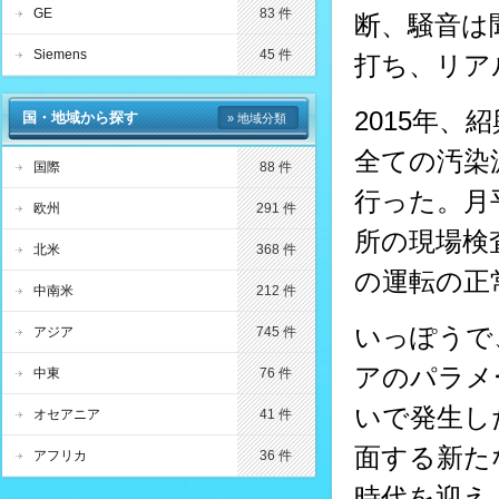
GE
83 件
断、騒音は
Siemens
45 件
打ち、リア
2015年
国・地域から探す
» 地域分類
全ての汚染
国際
88 件
行った。月
欧州
291 件
所の現場検
北米
368 件
の運転の正
中南米
212 件
いっぽうで
アジア
745 件
アのパラメ
中東
76 件
いで発生し
オセアニア
41 件
面する新た
アフリカ
36 件
時代を迎え