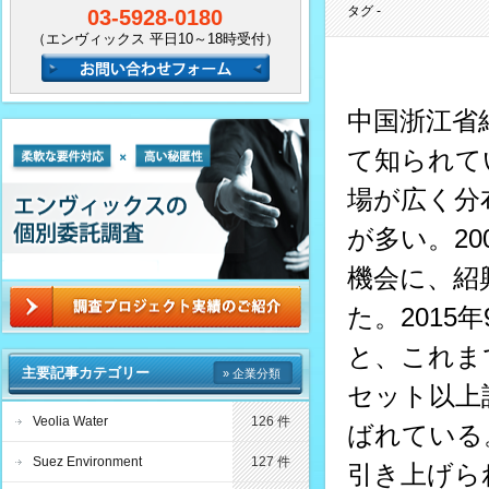
タグ -
03-5928-0180
（エンヴィックス 平日10～18時受付）
中国浙江省
て知られて
場が広く分
が多い。2
機会に、紹
た。201
と、これま
主要記事カテゴリー
» 企業分類
セット以上
Veolia Water
126 件
ばれている
Suez Environment
127 件
引き上げら