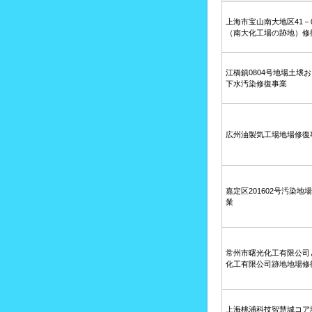
上海市宝山南大地区41－
（南大化工場の跡地）修
江橋鎮0804号地場土壌
下水汚染修復事業
広州油製気工場地場修復
嘉定区201602号汚染地
業
常州市曙光化工有限公司
化工有限公司跡地地場修
上海桃浦科技智慧城コア