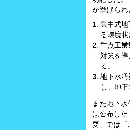
が挙げられ
集中式地
る環境状
重点工業
対策を導
る。
地下水汚
し、地下
また地下水
は公布した
要」では「