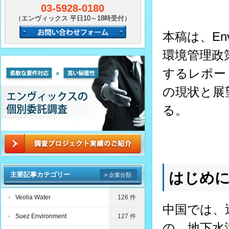
03-5928-0180
（エンヴィックス 平日10～18時受付）
本稿は、E
環境管理政
するレポー
の現状と展
る。
はじめ
主要記事カテゴリー
» 企業分類
Veolia Water
126 件
中国では、
Suez Environment
127 件
の、地下水