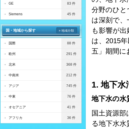
GE
83 件
分野のひと
Siemens
45 件
は深刻で、
も影響が出
国・地域から探す
» 地域分類
は、201
国際
88 件
五」期間に
欧州
291 件
北米
368 件
中南米
212 件
1. 地下
アジア
745 件
中東
76 件
地下水の水
オセアニア
41 件
国土資源部は
アフリカ
36 件
る地下水水