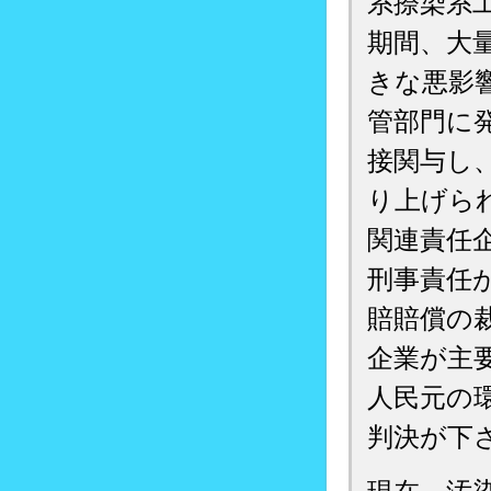
系捺染系
期間、大
きな悪影響
管部門に
接関与し
り上げら
関連責任
刑事責任
賠賠償の裁
企業が主要
人民元の
判決が下