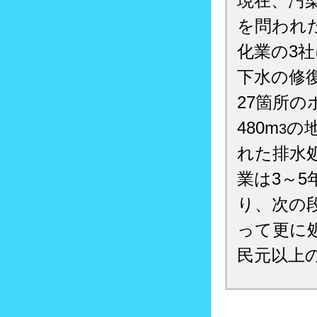
現在、汚
を問われ
化業の3社
下水の修
27箇所
480m
の
3
れた排水
業は3～
り、次の
って更に
民元以上