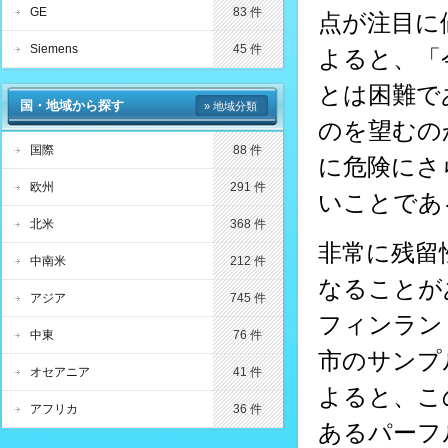
GE
83 件
点が注目に値
Siemens
45 件
よると、「
とは困難で
国・地域から探す
» 地域分類
のを望むの
国際
88 件
に危険にさ
欧州
291 件
いことであ
北米
368 件
非常に残留
中南米
212 件
なることがあ
アジア
745 件
フィンラン
中東
76 件
市のサンプル
オセアニア
41 件
よると、こ
アフリカ
36 件
あるパーフ