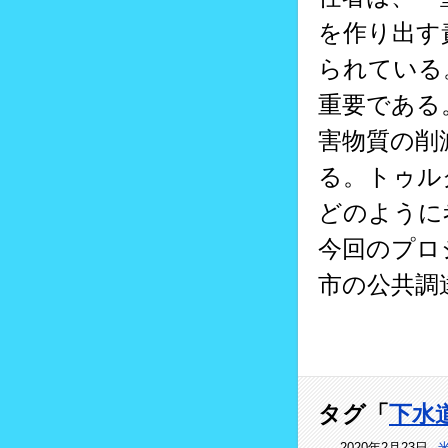
を作り出す
られている
重要である
害物質の削
る。トゥル
どのように
今回のプロ
市の公共調
タグ「
下水
2020年2月23日