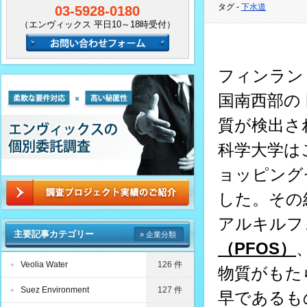
タグ -
下水道
03-5928-0180
（エンヴィックス 平日10～18時受付）
フィンランド
国南西部の
質が検出さ
科学大学は
ョッピング
した。その
アルキルフ
主要記事カテゴリー
» 企業分類
（
PFOS
）
Veolia Water
126 件
物質がもた
Suez Environment
127 件
早であるも