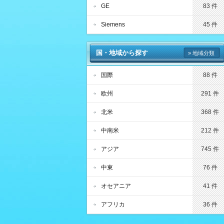
GE
83 件
Siemens
45 件
国・地域から探す
» 地域分類
国際
88 件
欧州
291 件
北米
368 件
中南米
212 件
アジア
745 件
中東
76 件
オセアニア
41 件
アフリカ
36 件