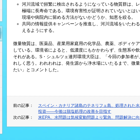
河川流域で頻繁に検出されるようになっている物質群は、レ
極端に長寿命である。環境有害性が証明されていないとはい
現場や病院内に留める方法がないかどうか、知恵を絞る。
共同の情報提供キャンペーンを推進し、河川流域をいたわる
えるようにする。
微量物質は、医薬品、産業用家庭用の化学品、農薬、ボディケア
している。環境省によると、低濃度にもかかわらず、生態系や飲
それがある。S・シュルツェ連邦環境大臣は、「今回の参加者が
れしく思う。われわれは、発生源から浄水場にいたるまで、微量
たい」とコメントした。
前の記事：
スペイン・カナリア諸島のテネリフェ島、処理された水の
投資――今後は脱塩処理の改善を目指す
次の記事：
米EPA、水問題は気候変動問題より緊急、問題解決に