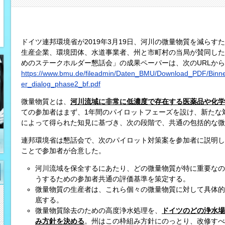
ドイツ連邦環境省が2019年3月19日、河川の微量物質を減ら
生産企業、環境団体、水道事業者、州と市町村の当局が賛同した
めのステークホルダー懇話会」の成果ペーパーは、次のURLか
https://www.bmu.de/fileadmin/Daten_BMU/Download_PDF/Binne
er_dialog_phase2_bf.pdf
微量物質とは、
河川流域に非常に低濃度で存在する医薬品や化学
ての参加者はまず、1年間のパイロットフェーズを設け、新たな
によって得られた知見に基づき、次の段階で、共通の包括的な微
連邦環境省は懇話会で、次のパイロット対策案を参加者に説明し
ことで参加者が合意した。
河川流域を保全するにあたり、どの微量物質が特に重要なの
うするための参加者共通の評価基準を策定する。
微量物質の生産者は、これら個々の微量物質に対して具体的
底する。
微量物質除去のための高度浄水処理を、
ドイツのどの浄水場
み方針を決める
。州はこの枠組み方針にのっとり、改修すべ