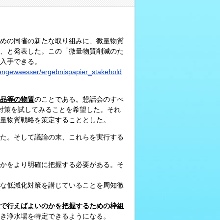
すための同省の新たな取り組みに、微量物質
、と発表した。この「微量物質削減のた
ら入手できる。
ngewaesser/ergebnispapier_stakehold
品等の物質
のことである。懇話会のすべ
対策を試してみることを希望した。それ
量物質戦略を策定することとした。
た。そして議論の末、これらを実行する
かをより明確に把握する必要がある。そ
な低減化対策を講じていることを周知徹
で行えばよいのかを把握するための枠組
き浄水場を特定できるようになる。