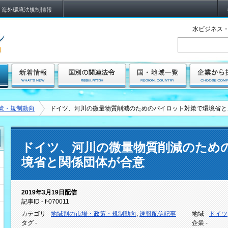
海外環境法規制情報
水ビジネス・
策・規制動向
ドイツ、河川の微量物質削減のためのパイロット対策で環境省と
ドイツ、河川の微量物質削減のため
境省と関係団体が合意
2019年3月19日配信
記事ID - f-070011
カテゴリ -
地域別の市場・政策・規制動向
,
速報配信記事
地域 -
ドイツ
タグ -
企業 -