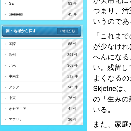
が実用化に
GE
83 件
つまり、汚
Siemens
45 件
いうのであ
国・地域から探す
» 地域分類
「これまで
国際
88 件
が少なけれ
欧州
291 件
へんになる
北米
368 件
い。残留し
よくなるのだ」
中南米
212 件
Skjetn
アジア
745 件
の「生みの
中東
76 件
いる。
オセアニア
41 件
アフリカ
36 件
また、家庭