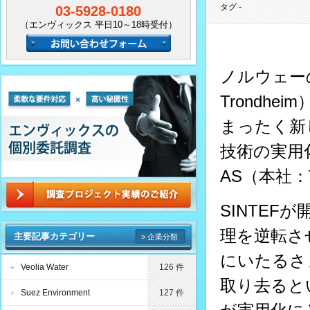
タグ -
03-5928-0180
（エンヴィックス 平日10～18時受付）
ノルウェー
Trondh
まったく新
技術の実用化
AS（本社：
SINTE
理を逆転さ
主要記事カテゴリー
» 企業分類
にいたるさ
Veolia Water
126 件
取り去ると
Suez Environment
127 件