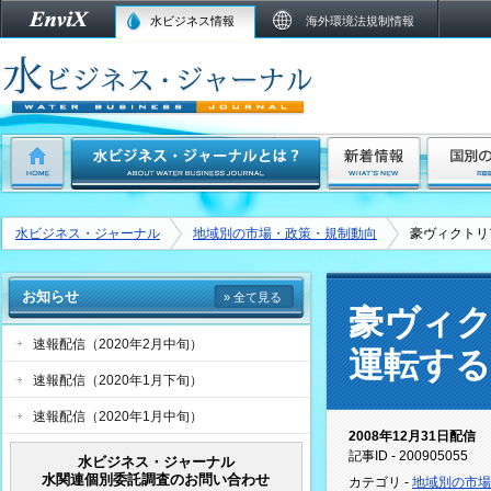
水ビジネス情報
海外環境法規制情報
水ビジネス・ジャーナル
地域別の市場・政策・規制動向
豪ヴィクトリ
お知らせ
» 全て見る
豪ヴィ
速報配信（2020年2月中旬）
運転す
速報配信（2020年1月下旬）
速報配信（2020年1月中旬）
2008年12月31日配信
記事ID - 200905055
水ビジネス・ジャーナル
水関連個別委託調査のお問い合わせ
カテゴリ -
地域別の市場