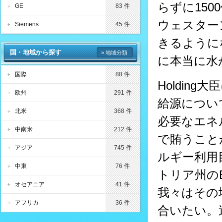
らずに15
GE
83 件
ウェスター
Siemens
45 件
きるように
国・地域から探す
» 地域分類
に本当に水
国際
88 件
Holdin
欧州
291 件
給源につい
北米
368 件
必要なエネ
中南米
212 件
で賄うこと
アジア
745 件
ルギー利用
中東
76 件
トリア州の
オセアニア
41 件
我々はその
アフリカ
36 件
合いたい。