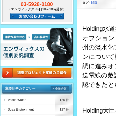
タグ -
脱塩
03-5928-0180
（エンヴィックス 平日10～18時受付）
Holdin
オプション
州の淡水化
ンについて
調に進みオ
送電線の敷
認できたと
主要記事カテゴリー
» 企業分類
Veolia Water
126 件
Holdin
Suez Environment
127 件