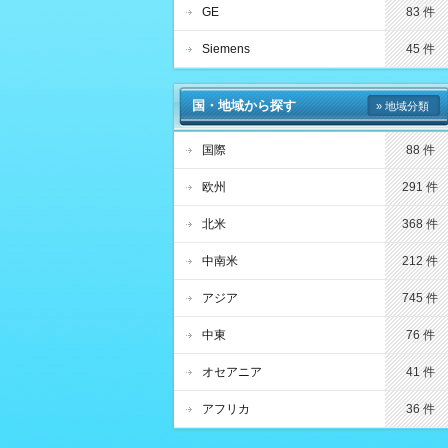
GE
83 件
Siemens
45 件
国・地域から探す
» 地域分類
国際
88 件
欧州
291 件
北米
368 件
中南米
212 件
アジア
745 件
中東
76 件
オセアニア
41 件
アフリカ
36 件