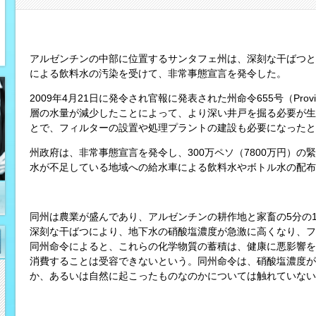
アルゼンチンの中部に位置するサンタフェ州は、深刻な干ばつと
による飲料水の汚染を受けて、非常事態宣言を発令した。
2009年4月21日に発令され官報に発表された州命令655号（Provinci
層の水量が減少したことによって、より深い井戸を掘る必要が生
とで、フィルターの設置や処理プラントの建設も必要になったと
州政府は、非常事態宣言を発令し、300万ペソ（7800万円）
水が不足している地域への給水車による飲料水やボトル水の配布
同州は農業が盛んであり、アルゼンチンの耕作地と家畜の5分の
深刻な干ばつにより、地下水の硝酸塩濃度が急激に高くなり、フ
同州命令によると、これらの化学物質の蓄積は、健康に悪影響を
消費することは受容できないという。同州命令は、硝酸塩濃度が
か、あるいは自然に起こったものなのかについては触れていない