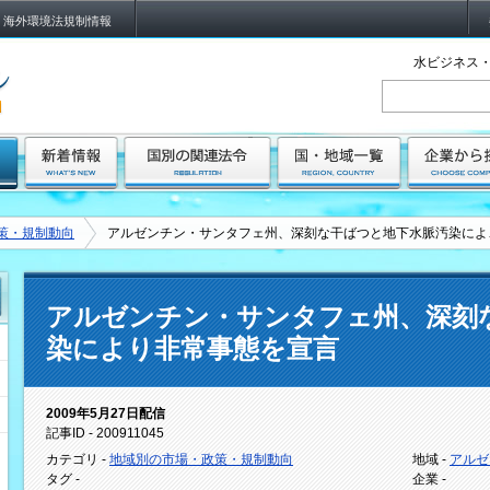
海外環境法規制情報
水ビジネス・
策・規制動向
アルゼンチン・サンタフェ州、深刻な干ばつと地下水脈汚染によ
アルゼンチン・サンタフェ州、深刻
染により非常事態を宣言
2009年5月27日配信
記事ID - 200911045
カテゴリ -
地域別の市場・政策・規制動向
地域 -
アルゼ
タグ -
企業 -