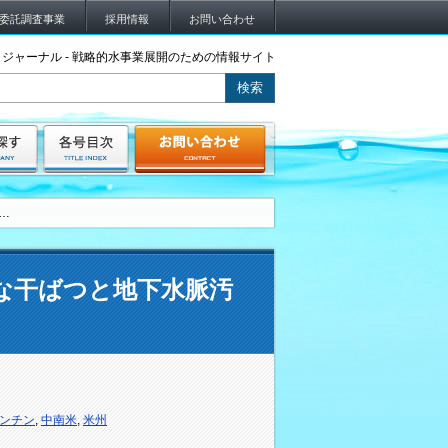
委託調査事業
採用情報
お問い合わせ
ジャーナル - 戦略的水事業展開のための情報サイト
…
な干ばつと地下水脈汚
ンチン
,
中南米
,
米州