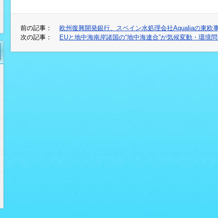
前の記事：
欧州復興開発銀行、スペイン水処理会社Aqualiaの東
次の記事：
EUと地中海南岸諸国の“地中海連合”が気候変動・環境