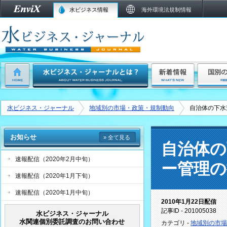
水ビジネス情報
海外環境法規制情報
水ビジネス・ジャーナル
地域別の市場・政策・規制動向
自治体の下水
お知らせ
» 全て見る
自治体の
速報配信（2020年2月中旬）
ー管理の
速報配信（2020年1月下旬）
速報配信（2020年1月中旬）
2010年1月22日配信
記事ID - 201005038
水ビジネス・ジャーナル
水関連個別委託調査のお問い合わせ
カテゴリ -
地域別の市場