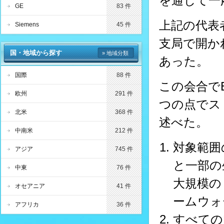
を通じて一
GE
83 件
上記の代表
Siemens
45 件
支局で開か
国・地域から探す
» 地域分類
あった。
国際
88 件
この会合でEP
欧州
291 件
つの点でス
北米
368 件
述べた。
中南米
212 件
対象範囲
アジア
745 件
と一部の
中東
76 件
大規模の
オセアニア
41 件
ームウォ
アフリカ
36 件
すべての