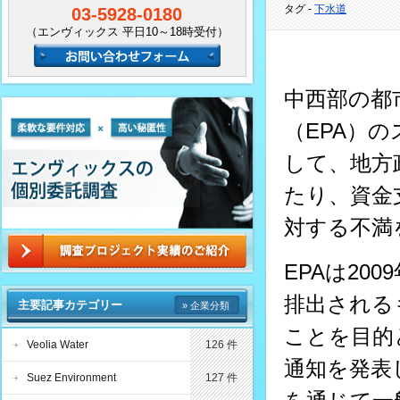
タグ -
下水道
03-5928-0180
（エンヴィックス 平日10～18時受付）
中西部の都市
（EPA）
して、地方
たり、資金
対する不満
EPAは20
排出される
主要記事カテゴリー
» 企業分類
ことを目的
Veolia Water
126 件
通知を発表
Suez Environment
127 件