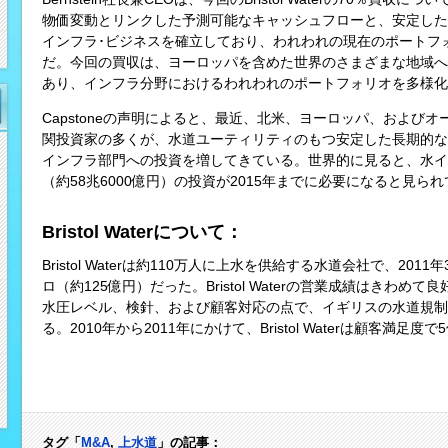
物価変動とリンクした予測可能なキャッシュフローと、安定した
インフラ･ビジネスを確立しており、われわれの現在のポートフ
だ。今回の買収は、ヨーロッパを含めた世界のさまざまな地域へ
あり、インフラ分野におけるわれわれのポートフォリオを多様化
Capstoneの声明によると、最近、北米、ヨーロッパ、および
関投資家の多くが、水道ユーティリティのもつ安定した長期的な
インフラ部門への投資を増してきている。世界的に見ると、水イン
（約58兆6000億円）の投資が2015年までに必要になると見ら
Bristol Waterについて：
Bristol Waterは約110万人に上水を供給する水道会社で、20
ロ（約125億円）だった。Bristol Waterの営業成績はきわ
水圧レベル、検針、および顧客対応の点で、イギリスの水道規制当
る。2010年から2011年にかけて、Bristol Waterは顧客満足
タグ「
M&A
,
上水道
」の記事：