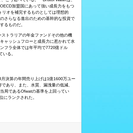
OECD加盟国にあって強い成長力をもつ
ォリオを補完するものとしては理想的
のさらなる進出のための基幹的な投資で
するものだ。
オーストラリアの年金ファンドその他の機
キャッシュフローと成長力に惹かれて水
フラ全体では年平均で7720億ドル
れている。
11年3月決算の年間売り上げは1億1600万ユー
めて良好であり、また、水質、漏洩量の低減、
局であるOfwatの基準を上回ってい
度で5位にランクされた。