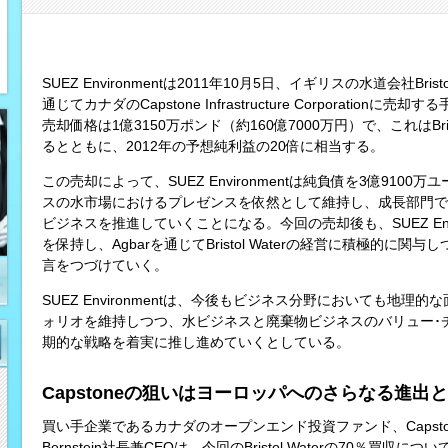
SUEZ Environmentは2011年10月5日、イギリスの水道会社Brist
通じてカナダのCapstone Infrastructure Corporati
売却価格は1億3150万ポンド（約160億7000万円）で、これはBris
るとともに、2012年の予想純利益の20倍に相当する。
この売却によって、SUEZ Environmentは純負債を3億910
スの水市場におけるプレゼンスを依然として維持し、成長部門で
ビジネスを推進していくことになる。今回の売却後も、SUEZ Environm
を保持し、Agbarを通じてBristol Waterの経営に積極的
言をつづけていく。
SUEZ Environmentは、今後もビジネス分野においても地
ォリオを維持しつつ、水ビジネスと廃棄物ビジネスのバリュー･
期的な戦略を着実に推し進めていくとしている。
Capstoneの狙いはヨーロッパへのさらなる進
買い手企業であるカナダのオープンエンド投資ファンド、Capstone Infrast
Bernstein社長兼CEOは、今回のBristol Waterの70％買収につ