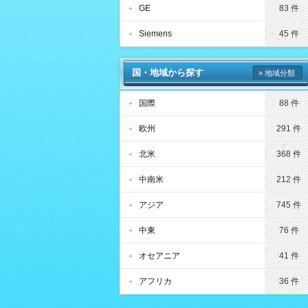
GE
83 件
Siemens
45 件
国・地域から探す
» 地域分類
国際
88 件
欧州
291 件
北米
368 件
中南米
212 件
アジア
745 件
中東
76 件
オセアニア
41 件
アフリカ
36 件