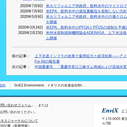
2020年7月9日
米カリフォルニア州政府、飲料水中のマイクロプ
2020年7月9日
米EPA、飲料水中の過塩素酸塩を規制しない方
2020年5月9日
米カリフォルニア州政府、飲料水中の六価クロム
を開催
2020年3月24日
米EPA、飲料水中のPFOAとPFOSの規制を予備
2020年2月23日
米州水規制規制機関協会ADERASA、上下水法
ム開催
前の記事：
上下水道インフラの改善で雇用拡大と経済効果――アメリカ
For Allの報告書
次の記事：
中国重慶市、「重慶市長江三峡ダム地域および流域水質
動向
SUEZ Environment、イギリスの水道会社Bri…
お問い合わせフォーム
」、または
）までお問い合わせください。
〒170-0005
ジネスジャーナルについて
ル7階
配信記事（新着情報）