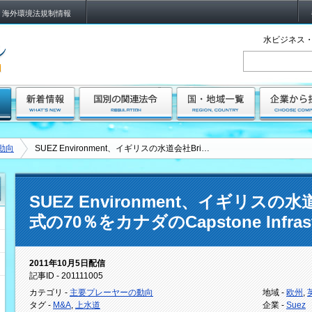
海外環境法規制情報
水ビジネス・
動向
SUEZ Environment、イギリスの水道会社Bri…
SUEZ Environment、イギリスの水道会
式の70％をカナダのCapstone Infras
2011年10月5日配信
記事ID - 201111005
カテゴリ -
主要プレーヤーの動向
地域 -
欧州
,
タグ -
M&A
,
上水道
企業 -
Suez