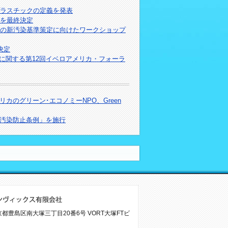
ラスチックの定義を発表
針を最終決定
の新汚染基準策定に向けたワークショップ
決定
規に関する第12回イベロアメリカ・フォーラ
のグリーン･エコノミーNPO、Green
汚染防止条例」を施行
 東京都豊島区南大塚三丁目20番6号 VORT大塚FTビ