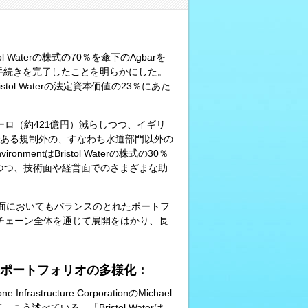
ol Waterの株式の70％を傘下のAgbarを
onに売却する手続きを完了したことを明らかにした。
tol Waterの法定資本価値の23％にあた
0万ユーロ（約421億円）減らしつつ、イギリ
ある規制外の、すなわち水道部門以外の
entはBristol Waterの株式の30％
に関与しつつ、技術面や経営面でのさまざまな助
理的な面においてもバランスのとれたポートフ
チェーン全体を通じて展開をはかり、長
出とポートフォリオの多様化：
ructure CorporationのMichael
いて、こう述べている。「Bristol Waterは、