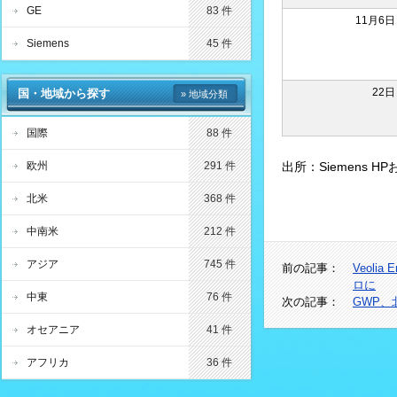
GE
83 件
11月6日
Siemens
45 件
22日
国・地域から探す
» 地域分類
国際
88 件
欧州
291 件
出所：Siemens 
北米
368 件
中南米
212 件
アジア
745 件
前の記事：
Veol
ロに
中東
76 件
次の記事：
GWP
オセアニア
41 件
アフリカ
36 件