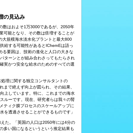
増の見込み
はおよそ1万3000であるが、2050年
操業可能となり、その数は倍増することが
大規模海水淡水化プラントと最大800
給する可能性があるとIChemEは語っ
高める要因は、技術の進化と人口の大きな
パターンとが組み合わさってもたらされ
ける確実かつ安全な給水のためのすべての選
水処理に関する独立コンサルタントの
能はこれまで絶えず向上が図られ、その結果、
向上しています。特に、これまでの海水
スルーです。現在、研究者らは我々の腎
メティク膜プロセスのスケールアップに
水を透過させることができるものです」
付け加えた。「英国の人口は2050年には4分の
人口の多い国になるというという推定結果も