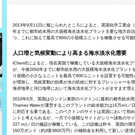
2013年9月11日に報じられたところによると、英国化学工業会（I
年までに都市給水用の大規模海水淡水化プラント主要な地方自治
つ、これに加えて最高で800の小規模ユニットを稼働させる可能
人口増と気候変動により高まる海水淡水化需要
IChemEによると、現在英国で稼働している大規模海水淡水化
が、今後2050年までに都市給水用の大規模海水淡水化プラント
り規模の小さなユニットを最高で800ユニットを設置する可能性が
が増加し、気候変動の効果が水の供給に対するプレッシャーを増し
海岸地帯と河口地帯において海水淡水化プラントがますます増え
2010年6月、英国はロンドン東部のベクトンに最初の都市給水
Thames Waterが運営するこのプラントの給水能力は15万m
／
3
に対応する量である。このベクトンのサイトは英国において初め
ントと考えられるが、一方で小規模なサイトがシリー諸島のサイト
227 m
／日の施設が稼働している。この設備は昨今、英国の環境・
3
150万ポンド（約2億3800万円）の補助金を利用して新しい逆