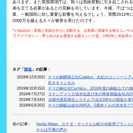
あります。また英国環境庁は、我々は気候変動に引き起こされる
画を立てる必要があるとの見解を示しています。今後、干ばつは
業、一般国民に対し重要な影響を与えるでしょう。実際2012年
2000万を越える人々が被害を受けたのです」
*1 Aqueum：英国と米国を中心に活動する、水産業に関連する独立コンサ
*2 アクアポリン：専ら水のみを透過する膜タンパク質。1992年に赤血球
タグ「
脱塩
」の記事：
2019年12月20日
チリの銅開発公社Codelco、丸紅のコンソー
札をキャンセル
2019年10月15日
チリの銅公社Cochilco、2018年度の銅鉱山
2019年7月27日
ラテンアメリカ淡水化及び水の再使用協会ALAD
2019年7月24日
太陽光蒸気発生システムでほぼ100％の脱塩を
2019年6月20日
チリの銅鉱山会社AMSA、5億米ドルの淡水化プ
前の記事：
Veolia Water、カナダ・サックビル町の水処理プ
からは不満の声が