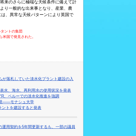
将来のさらに極端な天候条件に備えて計
より一般的な出来事となり、産業、農
には、異常な天候パターンにより英国で
ルタントの集団
から米国で発見された。
シアムが落札していた淡水化プラント建設の入
での地表水、海水、再利用水の使用状況を発表
YR、ペルーでの淡水化推進を強調
実現――モナシュ大学
ラントを建設すると発表
ラントの運用契約を5年間更新するも、一部の議員