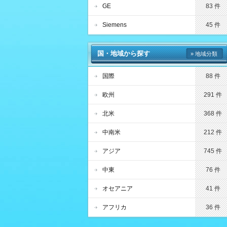
GE
83 件
Siemens
45 件
国・地域から探す
» 地域分類
国際
88 件
欧州
291 件
北米
368 件
中南米
212 件
アジア
745 件
中東
76 件
オセアニア
41 件
アフリカ
36 件