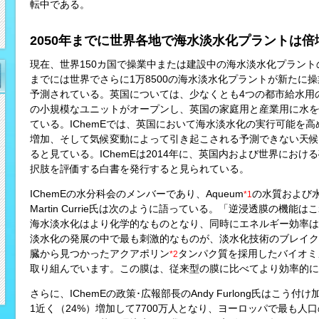
転中である。
2050年までに世界各地で海水淡水化プラントは倍
現在、世界150カ国で操業中または建設中の海水淡水化プラントの数
までには世界でさらに1万8500の海水淡水化プラントが新たに
予測されている。英国については、少なくとも4つの都市給水用の
の小規模なユニットがオープンし、英国の家庭用と産業用に水を供
ている。IChemEでは、英国において海水淡水化の実行可能を
増加、そして気候変動によって引き起こされる予測できない天候
ると見ている。IChemEは2014年に、英国内および世界にお
択肢を評価する白書を発行すると見られている。
IChemEの水分科会のメンバーであり、Aqueum
の水質および
*1
Martin Currie氏は次のように語っている。「逆浸透膜の機
海水淡水化はより化学的なものとなり、同時にエネルギー効率は
淡水化の発展の中で最も刺激的なものが、淡水化技術のブレイク
臓から見つかったアクアポリン
タンパク質を採用したバイオミ
*2
取り組んでいます。この膜は、従来型の膜に比べてより効率的に
さらに、IChemEの政策･広報部長のAndy Furlong氏はこう
1近く（24%）増加して7700万人となり、ヨーロッパで最も