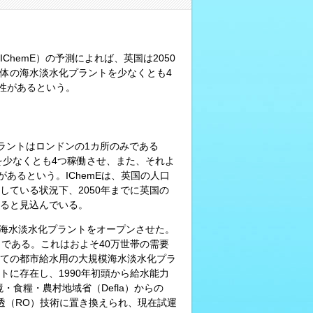
ChemE）の予測によれば、英国は2050
体の海水淡水化プラントを少なくとも4
性があるという。
プラントはロンドンの1カ所のみである
を少なくとも4つ稼働させ、また、それよ
あるという。IChemEは、英国の人口
ている状況下、2050年までに英国の
ると見込んでいる。
用海水淡水化プラントをオープンさせた。
日である。これはおよそ40万世帯の需要
ての都市給水用の大規模海水淡水化プラ
に存在し、1990年初頭から給水能力
食糧・農村地域省（Defla）からの
浸透（RO）技術に置き換えられ、現在試運