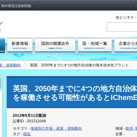
海外環境法規制情報
水ビジネス・
策・規制動向
英国、2050年までに4つの地方自治体の海水淡水化プラント…
英国、2050年までに4つの地方自治
を稼働させる可能性があるとIChem
2013年9月11日配信
記事ID - 201311048
カテゴリ -
地域別の市場・政策・規制動向
地域 -
欧州
,
タグ -
脱塩
企業 -