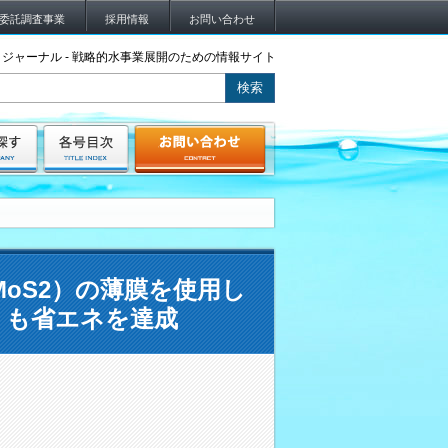
委託調査事業
採用情報
お問い合わせ
ジャーナル - 戦略的水事業展開のための情報サイト
oS2）の薄膜を使用し
りも省エネを達成