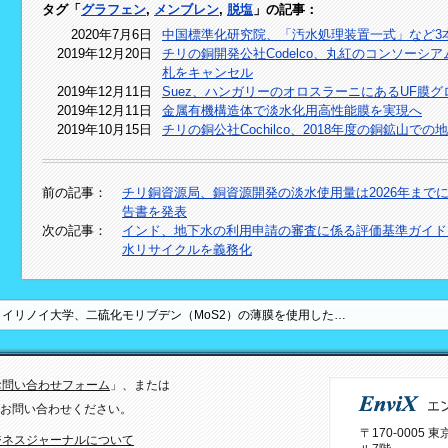
タグ「
グラフェン
,
メンブレン
,
脱塩
」の記事：
2020年7月6日
中国標準化研究院、「汚水処理装置一式」など3
2019年12月20日
チリの銅開発公社Codelco、丸紅のコンソー
札をキャンセル
2019年12月11日
Suez、ハンガリーのオロスラーニにあるUF膜
2019年12月11日
金属有機構造体で淡水化用高性能膜を実現へ
2019年10月15日
チリの銅公社Cochilco、2018年度の銅鉱山
前の記事：
チリ銅資源局、銅資源開発の淡水使用量は2026年まで
告書を発表
次の記事：
インド、地下水の利用申請の審査に係る評価基準ガイド
水リサイクルを義務化
イリノイ大学、二硫化モリブデン（MoS2）の薄膜を使用した…
お問い合わせフォーム
」、または
）までお問い合わせください。
〒170-0005
ジネスジャーナルについて