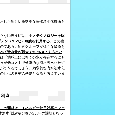
用した新しい高効率な海水淡水化技術を
たな脱塩技術は、
ナノテクノロジーを駆
デン（MoS
）薄膜を利用する
。この膜
2
のである。研究グループが様々な薄膜を
べて造水量が最大で70 %向上するとい
u教授は「地球上には多くの水が存在するにも
々が低コストで効率的な海水淡水化技術
ができるでしょう。効率的な海水淡水化
の世代の素材の基礎となると考えていま
に利点
この素材は、エネルギー使用効率とファ
水淡水化技術における長年の課題となっ