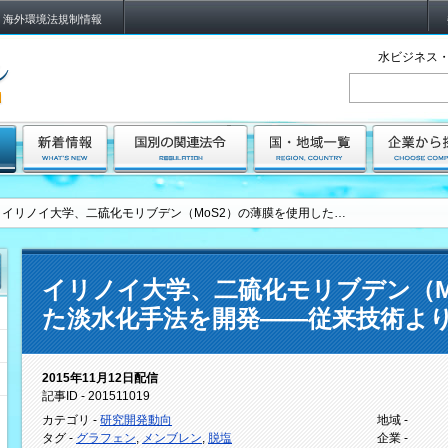
海外環境法規制情報
水ビジネス・
イリノイ大学、二硫化モリブデン（MoS2）の薄膜を使用した…
イリノイ大学、二硫化モリブデン（M
た淡水化手法を開発――従来技術よ
2015年11月12日配信
記事ID - 201511019
カテゴリ -
研究開発動向
地域 -
タグ -
グラフェン
,
メンブレン
,
脱塩
企業 -