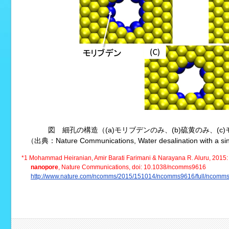
図 細孔の構造（(a)モリブデンのみ、(b)硫黄のみ、(
（出典：
Nature Communications
, Water desalination with a
*1 Mohammad Heiranian, Amir Barati Farimani & Narayana R. Aluru, 2015
nanopore
,
Nature Communications
, doi: 10.1038/ncomms9616
http://www.nature.com/ncomms/2015/151014/ncomms9616/full/ncomms