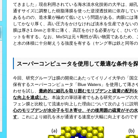
てきました」現在利用されている海水淡水化技術の大半は、細孔
通すサイズに調整した樹脂薄膜を使った逆浸透技術に依存してい
あるものの、造水量が極めて低いという問題がある。肉眼には薄
してかなり厚く、高い圧力をかけなければ淡水を生産できないの
膜は厚さ1.0nmと非常に薄く、高圧をかける必要がなく、ひい
ットを有する。なお、MoS
は元々剛性が高い物質であるため、
2
と水の体積に十分耐えうる強度を有する（ヤング率は鉄と同等の270
スーパーコンピュータを使用して最適な条件を
今回、研究グループは膜の開発にあたってイリノイ大学の「国立
保有するスーパーコンピュータ「Blue Waters」を使用して
わせを試し、
最終的に細孔を取り囲むモリブデンと硫黄の配列を
な向上を達成した
。本論文の筆頭著者でもある研究グループの大学院生M
フェン膜と比較して流速が向上した理由について次のように説明
心のモリブデンが水分子を引き寄せ、その後周囲の硫黄がその水
す
。これにより細孔を水が通過する速度が大幅に向上するのです