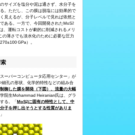
のサイズを塩分や泥は通さず、水分子を
る。ただし、この膜は脱塩には効果的で
く見えるが、分子レベルで見れば依然と
である。一方で、今回開発されたMoS
2
ては、運転コストが劇的に削減されるメリ
この薄さでも淡水化のために必要な圧力
±100 GPa）。
探索
スーパーコンピュータ応用センター」が
薄さや細孔の形状、化学的特性などの組み合
制御した膜を開発（下図）、流量の大幅
ohammad Heiranian氏は、グラ
する。「
MoS
に固有の特性として、中
2
分子を押し出そうとする性質がありま
」