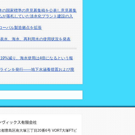
本の国家標準の意見募集稿を公表し意見募集
シアムが落札していた淡水化プラント建設の入
グローバル製造拠点を拡張
での地表水、海水、再利用水の使用状況を発表
に19%減り、海水使用は4倍になるという報
ラインを発行――地下水涵養措置および廃
 東京都豊島区南大塚三丁目20番6号 VORT大塚FTビ