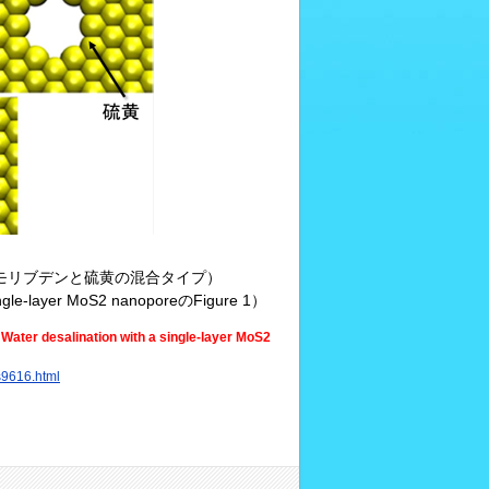
c)モリブデンと硫黄の混合タイプ）
 single-layer MoS2 nanoporeのFigure 1）
:
Water desalination with a single-layer MoS2
9616.html