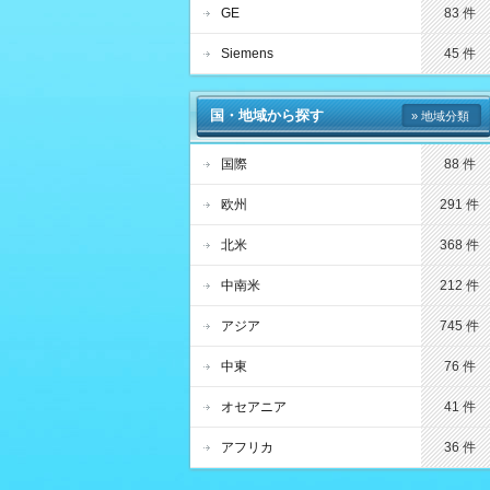
GE
83 件
Siemens
45 件
国・地域から探す
» 地域分類
国際
88 件
欧州
291 件
北米
368 件
中南米
212 件
アジア
745 件
中東
76 件
オセアニア
41 件
アフリカ
36 件