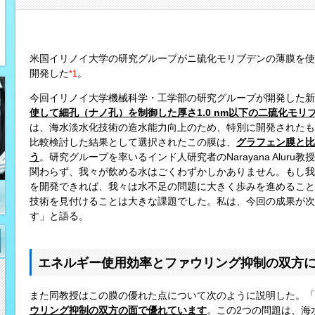
米国イリノイ大学の研究グループがニ硫化モリブデンの薄膜を使
開発した
。
*1
今回イリノイ大学機械科学・工学部の研究グループが開発した新
使して細孔（ナノ孔）を制御した厚さ1.0 nm以下の二硫化モリブ
は、海水淡水化技術の造水能力向上のため、特別に開発されたも
比較検討した結果として選択されたこの膜は、
グラフェン膜と比
う
。研究グループを率いるインド人研究者のNarayana Alur
関わらず、我々が飲める水はごくわずかしかありません。もし我
を開発できれば、我々は水不足の問題に大きく歩みを進めること
技術を見付けることは大きな課題でした。私は、今回の成果が次
す」と語る。
エネルギー使用効率とファウリング抑制の双方
また同教授はこの膜の優れた点について次のように説明した。「
ウリング抑制の双方の面で優れています
。この2つの問題は、海