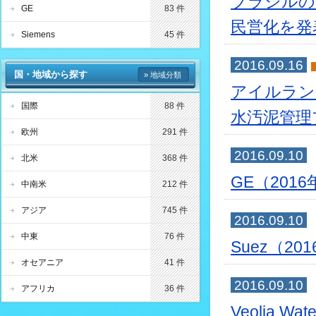
ブラジルの
GE
83 件
民営化を発
Siemens
45 件
2016.09.16
国・地域から探す
» 地域分類
アイルラン
国際
88 件
水汚泥管理
欧州
291 件
2016.09.10
北米
368 件
GE（201
中南米
212 件
アジア
745 件
2016.09.10
中東
76 件
Suez（2
オセアニア
41 件
2016.09.10
アフリカ
36 件
Veolia 