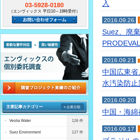
入
03-5928-0180
（エンヴィックス 平日10～18時受付）
2016.09.26
Suez、
PRODEV
2016.09.21
中国広東省
水汚染防止
2016.09.20
主要記事カテゴリー
» 企業分類
中国・海綿
Veolia Water
126 件
2016.09.17
Suez Environment
127 件