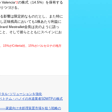
Valencia
の株式（14.5%）を保有する
*2
りつづける。
る影響は限定的なものだとし、また特に
し正味残高においても1株あたり利益に
 Mestrallet会長は次のように語っ
れること、そして彼らとともにスペインにお
5%がCriteria社、15%がバルセロナの地方
のデジタル･ソリューションを強化
ベトナム・ハノイの水道業者SDWTPの株式
stemsを買収――家庭向け水処理装置市場を狙う戦略の