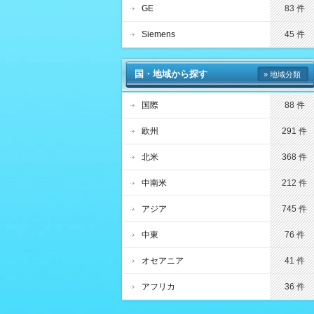
GE
83 件
Siemens
45 件
国・地域から探す
» 地域分類
国際
88 件
欧州
291 件
北米
368 件
中南米
212 件
アジア
745 件
中東
76 件
オセアニア
41 件
アフリカ
36 件