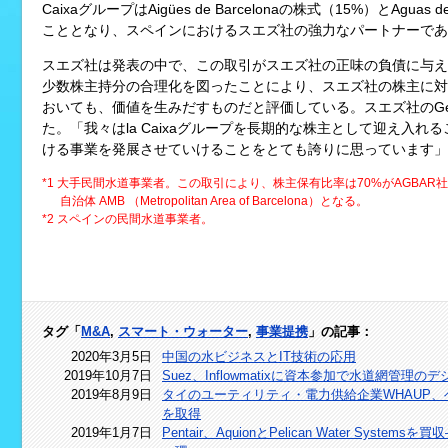
CaixaグループはAigües de Barcelonaの株式（15%）とAguas de 
こととなり、スペインにおけるスエズ社の強力なパートナーであ
スエズ社は発表の中で、この取引がスエズ社の正味の負債に与え
少数株主持分の合理化を図ったことにより、スエズ社の株主に対
おいても、価値を生みだすものだと評価している。スエズ社のGérard
た。「我々はla Caixaグループを長期的な株主として迎え入
ける事業を発展させていけることをとても誇りに思っています」
*1 大手民間水道事業者。この取引により、株主保有比率は70%がAGBAR社、1
自治体 AMB （Metropolitan Area of Barcelona）となる。
*2 スペインの民間水道事業者。
タグ「
M&A
,
スマート・ウォーター
,
事業提携
」の記事：
2020年3月5日
中国の水ビジネスとIT技術の応用
2019年10月7日
Suez、Inflowmatixに資本参加で水道網管理
2019年8月9日
タイのユーティリティ・電力供給企業WHAUP、
を取得
2019年1月7日
Pentair、AquionとPelican Water Sy