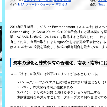
カテゴリ -
主要プレーヤーの動向
,
速報配信記事
地域 -
スペイ
タグ -
M&A
,
スマート・ウォーター
,
事業提携
企業 -
Suez
2014年7月18日に、仏Suez Environnement（スエズ社）はスペ
Caixaholding（la Caixaグループの100%子会社）と基
業、AGBAR社の株式（24.14%）を取得すると発表した。これまで
有しており、今回の取引によりAgbar社をほぼ完全子会社化すること
はスエズ社への投資を強化し、株式の保有割合を最大で7%にま
資本の強化と株式保有の合理化、南欧・南米に
スエズ社はこの取引には以下のメリットがあるとしている。
la Caixaグループがスエズ社の2番目に大きい株主となり（1
35.7%）、株式保有体制が強化される
スペイン、チリの水分野におけるポジションが向上する
少数株主持分を減らすことで、グループの体制を合理化する