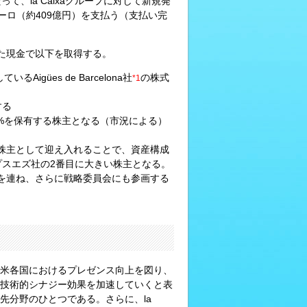
って、la Caixaグループに対して新規発
万ユーロ（約409億円）を支払う（支払い完
った現金で以下を取得する。
gües de Barcelona社
の株式
*1
する
%を保有する株主となる（市況による）
流の株主として迎え入れることで、資産構成
ープスエズ社の2番目に大きい株主となる。
に名を連ね、さらに戦略委員会にも参画する
米各国におけるプレゼンス向上を図り、
技術的シナジー効果を加速していくと表
先分野のひとつである。さらに、la