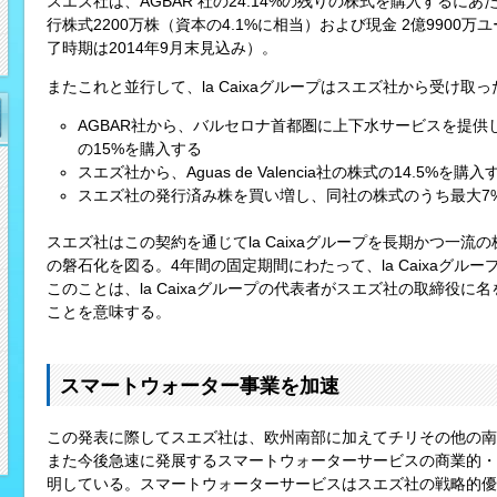
スエズ社は、AGBAR 社の24.14%の残りの株式を購入するにあた
行株式2200万株（資本の4.1%に相当）および現金 2億9900
了時期は2014年9月末見込み）。
またこれと並行して、la Caixaグループはスエズ社から受け取
AGBAR社から、バルセロナ首都圏に上下水サービスを提供しているAi
の15%を購入する
スエズ社から、Aguas de Valencia社の株式の14.5%を購入
スエズ社の発行済み株を買い増し、同社の株式のうち最大7
スエズ社はこの契約を通じてla Caixaグループを長期かつ一
の磐石化を図る。4年間の固定期間にわたって、la Caixaグル
このことは、la Caixaグループの代表者がスエズ社の取締役
ことを意味する。
スマートウォーター事業を加速
この発表に際してスエズ社は、欧州南部に加えてチリその他の南
また今後急速に発展するスマートウォーターサービスの商業的・
明している。スマートウォーターサービスはスエズ社の戦略的優