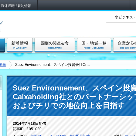
海外環境法規制情報
水ビジネス・
動向
Suez Environnement、スペイン投資会社Cr…
Suez Environnement、スペイン投資会
Caixaholding社とのパートナー
およびチリでの地位向上を目指す
2014年7月18日配信
記事ID - f-051020