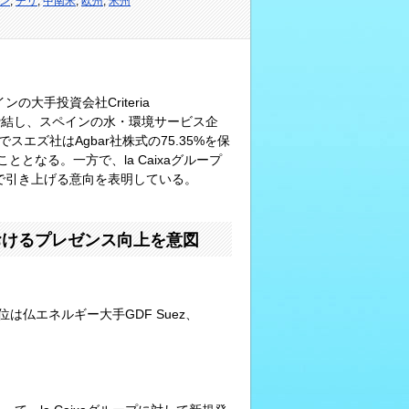
ン
,
チリ
,
中南米
,
欧州
,
米州
インの大手投資会社Criteria
本契約を締結し、スペインの水・環境サービス企
スエズ社はAgbar社株式の75.35%を保
となる。一方で、la Caixaグループ
で引き上げる意向を表明している。
おけるプレゼンス向上を意図
位は仏エネルギー大手GDF Suez、