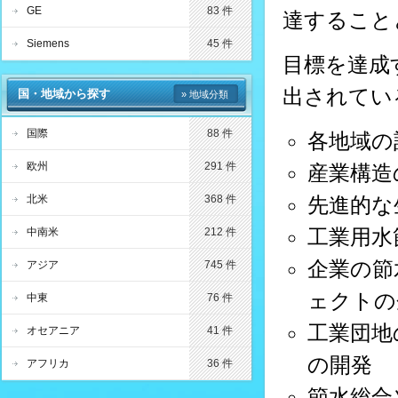
GE
83 件
達すること
Siemens
45 件
目標を達成
出されてい
国・地域から探す
» 地域分類
国際
88 件
各地域の
欧州
291 件
産業構造
北米
368 件
先進的な
工業用水
中南米
212 件
企業の節
アジア
745 件
ェクトの
中東
76 件
工業団地
オセアニア
41 件
の開発
アフリカ
36 件
節水総合