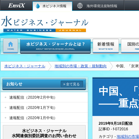
水ビジネス情報
海外環境法規制情報
水ビジネス・ジャーナル
地域別の市場・政策・規制動向
中国、「京津
お知らせ
» 全て見る
中国、「
速報配信（2020年2月中旬）
――重点
速報配信（2020年1月下旬）
速報配信（2020年1月中旬）
2019年9月18日配信
記事ID - f-072016
水ビジネス・ジャーナル
水関連個別委託調査のお問い合わせ
カテゴリ -
地域別の市場