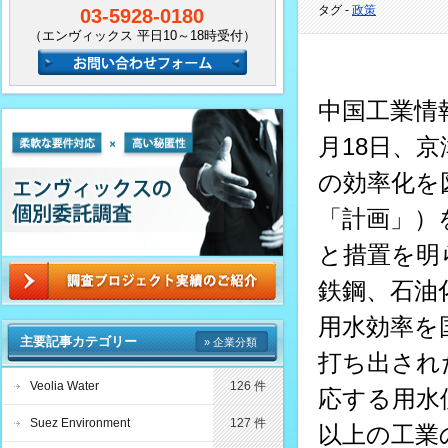
タグ -
政策
03-5928-0180
（エンヴィックス 平日10～18時受付）
中国工業情
月18日、
の効率化を
「計画」）
と措置を明
鉄鋼、石油
用水効率を
主要記事カテゴリー
» 企業分類
打ち出され
Veolia Water
126 件
応する用水使
Suez Environment
127 件
以上の工業