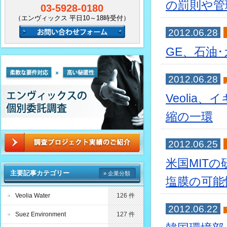
の罰則や管
03-5928-0180
（エンヴィックス 平日10～18時受付）
2012.06.28
GE、石油
2012.06.28
Veoli
縮の一環
2012.06.25
米国MIT
主要記事カテゴリー
» 企業分類
塩膜の可能
Veolia Water
126 件
2012.06.22
Suez Environment
127 件