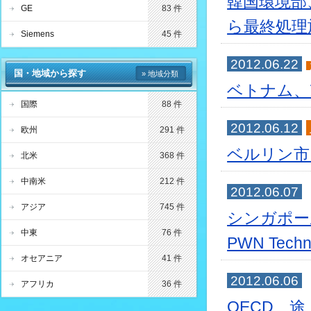
韓国環境部
GE
83 件
ら最終処理
Siemens
45 件
2012.06.22
国・地域から探す
» 地域分類
ベトナム、
国際
88 件
2012.06.12
欧州
291 件
ベルリン市
北米
368 件
中南米
212 件
2012.06.07
アジア
745 件
シンガポー
中東
76 件
PWN Tech
オセアニア
41 件
2012.06.06
アフリカ
36 件
OECD、