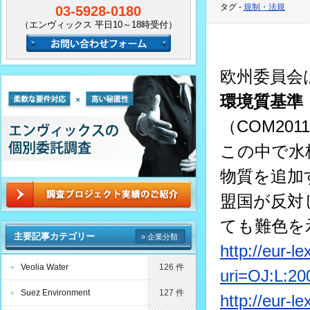
タグ -
規制・法規
03-5928-0180
（エンヴィックス 平日10～18時受付）
欧州委員会は
環境質基準
（COM20
この中で水
物質を追加
盟国が反対
ても難色を
主要記事カテゴリー
» 企業分類
http://eur-l
Veolia Water
126 件
uri=OJ:L:2
Suez Environment
127 件
http://eur-l