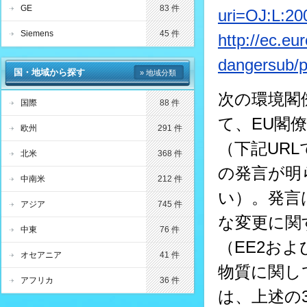
GE
83 件
uri=OJ:L:2
Siemens
45 件
http://ec.eu
dangersub/
国・地域から探す
» 地域分類
次の環境閣僚
国際
88 件
て、EU閣
欧州
291 件
（下記UR
北米
368 件
の発言が明
中南米
212 件
い）。発言
アジア
745 件
な変更に関
中東
76 件
（EE2お
オセアニア
41 件
物質に関し
アフリカ
36 件
は、上述の