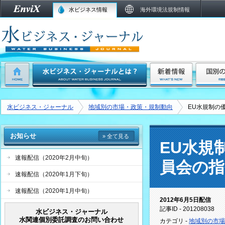
水ビジネス情報
海外環境法規制情報
水ビジネス・ジャーナル
地域別の市場・政策・規制動向
EU水規制の
お知らせ
» 全て見る
EU水規
速報配信（2020年2月中旬）
員会の指
速報配信（2020年1月下旬）
速報配信（2020年1月中旬）
2012年6月5日配信
記事ID - 201208038
水ビジネス・ジャーナル
水関連個別委託調査のお問い合わせ
カテゴリ -
地域別の市場