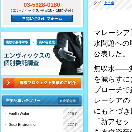
タグ -
上水道
03-5928-0180
（エンヴィックス 平日10～18時受付）
マレーシア
水問題への
公表した。
無収水――
を減らすに
プローチで
レーシアの
主要記事カテゴリー
» 企業分類
にもとづき
Veolia Water
126 件
「新アセッ
Suez Environment
127 件