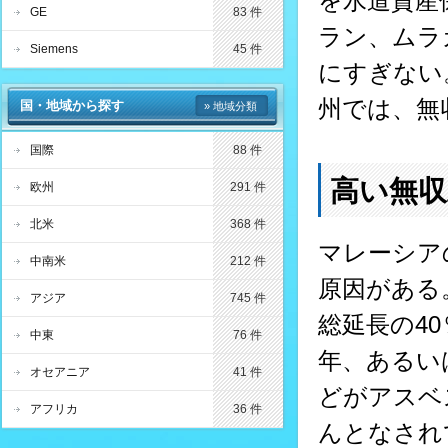
を水道資産
GE
83 件
ラン、ムラ
Siemens
45 件
にすぎない
州では、無
国・地域から探す
» 地域分類
国際
88 件
高い無収
欧州
291 件
北米
368 件
マレーシア
中南米
212 件
原因がある
アジア
745 件
総延長の40
中東
76 件
年、あるい
オセアニア
41 件
どがアスベ
アフリカ
36 件
んとなされ