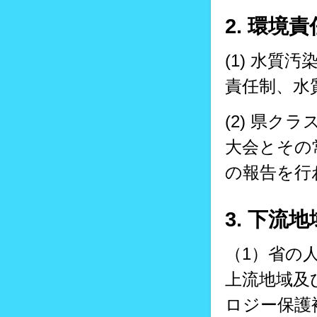
2. 環境
(1) 水
責任制、水
(2) 県
大会とその
の報告を行
3. 下
（1）省の
上流地域及
ロジー保護