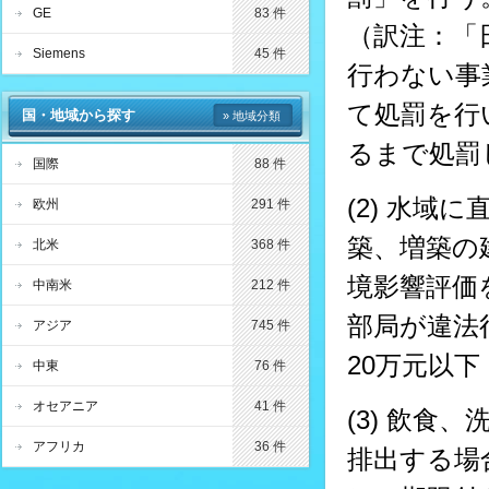
GE
83 件
（訳注：「
Siemens
45 件
行わない事
て処罰を行
国・地域から探す
» 地域分類
るまで処罰
国際
88 件
(2) 水
欧州
291 件
築、増築の
北米
368 件
境影響評価
中南米
212 件
部局が違法
アジア
745 件
20万元以下
中東
76 件
オセアニア
41 件
(3) 飲
アフリカ
36 件
排出する場