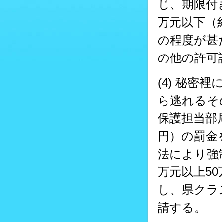
じ、期限付
万元以下（
の程度が甚
の他の許可
(4) 秘
ら逃れるそ
保護担当部
円）の罰金
法により強
万元以上50
し、県クラ
請する。