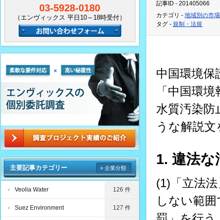
記事ID - 201405066
03-5928-0180
カテゴリ -
地域別の市場
（エンヴィックス 平日10～18時受付）
タグ -
規制・法規
中国環境保護
「中国環境
水質汚染防
うな解説文
1. 違
主要記事カテゴリー
» 企業分類
(1)「立
Veolia Water
126 件
しない範囲
Suez Environment
127 件
罰」を行う