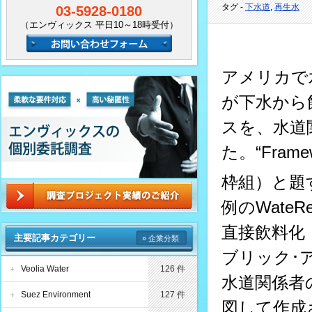
タグ -
下水道
,
再生水
03-5928-0180
（エンヴィックス 平日10～18時受付）
アメリカで
が下水から
スを、水道関
た。“
Framew
枠組）と題
例のWate
直接飲料化
主要記事カテゴリー
» 企業分類
ブリック･
Veolia Water
126 件
水道関係者
Suez Environment
127 件
図して作成