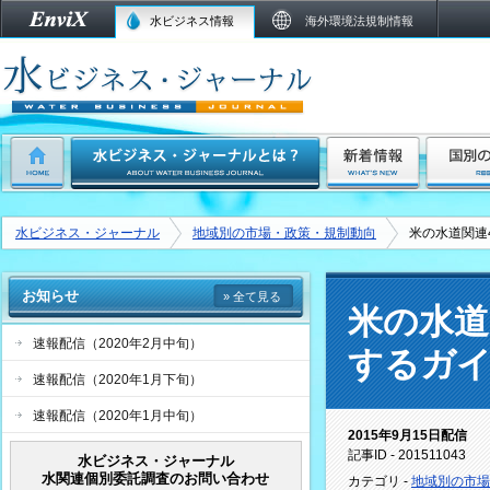
水ビジネス情報
海外環境法規制情報
水ビジネス・ジャーナル
地域別の市場・政策・規制動向
米の水道関連
お知らせ
» 全て見る
米の水道
速報配信（2020年2月中旬）
するガ
速報配信（2020年1月下旬）
速報配信（2020年1月中旬）
2015年9月15日配信
記事ID - 201511043
水ビジネス・ジャーナル
水関連個別委託調査のお問い合わせ
カテゴリ -
地域別の市場