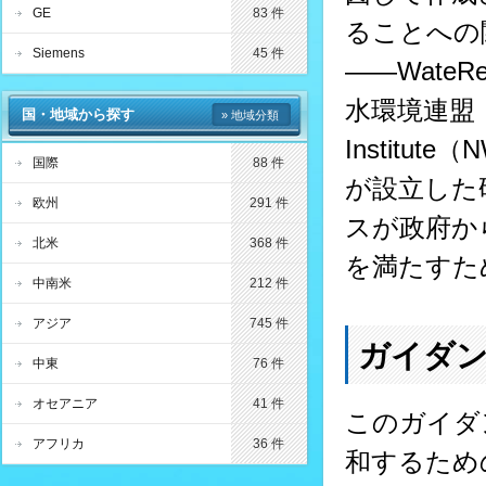
GE
83 件
ることへの
Siemens
45 件
――Wate
水環境連盟（WE
国・地域から探す
» 地域分類
Instit
国際
88 件
が設立した
欧州
291 件
スが政府か
北米
368 件
を満たすた
中南米
212 件
アジア
745 件
ガイダ
中東
76 件
オセアニア
41 件
このガイダ
アフリカ
36 件
和するため