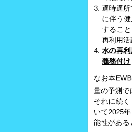
適時適所
に伴う健
すること
再利用活
水の再利
義務付け
なお本EWB
量の予測で
それに続く
いて2025
能性がある