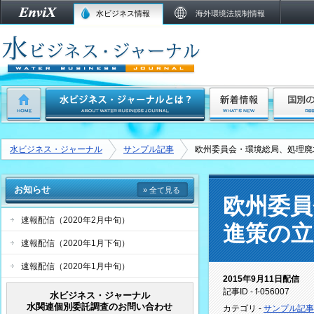
水ビジネス情報
海外環境法規制情報
水ビジネス・ジャーナル
サンプル記事
欧州委員会・環境総局、処理廃
お知らせ
» 全て見る
欧州委員
速報配信（2020年2月中旬）
進策の
速報配信（2020年1月下旬）
速報配信（2020年1月中旬）
2015年9月11日配信
記事ID - f-056007
水ビジネス・ジャーナル
水関連個別委託調査のお問い合わせ
カテゴリ -
サンプル記事