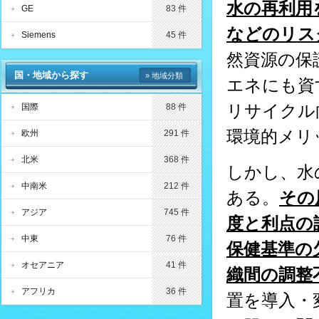
水の再利用
GE
83 件
などのリス
Siemens
45 件
然資源の保
国・地域から探す
» 地域分類
エネにも資
リサイクル
国際
88 件
環境的メリ
欧州
291 件
北米
368 件
しかし、水
中南米
212 件
ある。
その
アジア
745 件
度と利点の
中東
76 件
保健基準の
オセアニア
41 件
織間の調整
アフリカ
36 件
置を導入・