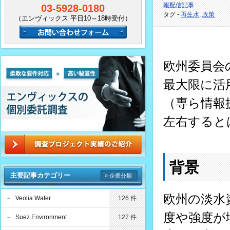
報配信記事
03-5928-0180
タグ -
再生水
,
政策
（エンヴィックス 平日10～18時受付）
欧州委員会の
最大限に活
（専ら情報
左右すると
背景
主要記事カテゴリー
» 企業分類
欧州の淡水
Veolia Water
126 件
度や強度が
Suez Environment
127 件