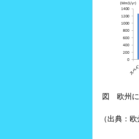
図 欧州に
（出典：欧