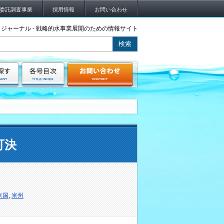
委託調査事業
採用情報
お問い合わせ
ジャーナル - 戦略的水事業展開のための情報サイト
可決
米国
,
米州