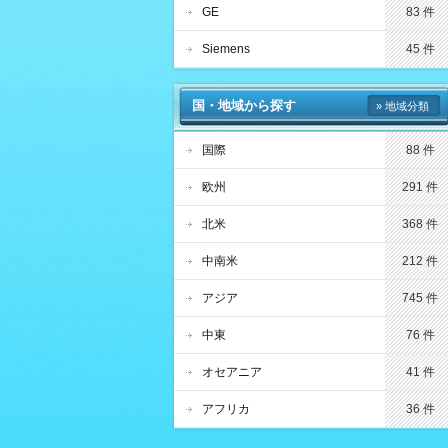
GE
83 件
Siemens
45 件
国・地域から探す
» 地域分類
国際
88 件
欧州
291 件
北米
368 件
中南米
212 件
アジア
745 件
中東
76 件
オセアニア
41 件
アフリカ
36 件