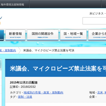
海外環境法規制情報
水ビジネス・
策・規制動向
米議会、マイクロビーズ禁止法案を可決
米議会、マイクロビーズ禁止法案を
2015年12月21日配信
記事ID - 201602032
カテゴリ -
地域別の市場・政策・規制動向
地域 -
北米
,
タグ -
規制・法規
企業 -