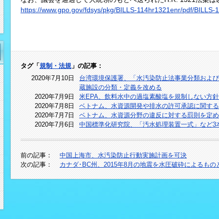
https://www.gpo.gov/fdsys/pkg/BILLS-114hr1321enr/pdf/BILLS-
タグ「
規制・法規
」の記事：
2020年7月10日
台湾環境保護署、「水汚染防止法事業分類および
蔵施設の分類・定義を改める
2020年7月9日
米EPA、飲料水中の過塩素酸塩を規制しない方
2020年7月8日
ベトナム、水資源開発や排水の許可承認に関する
2020年7月7日
ベトナム、水資源分野の違反に対する罰則を定め
2020年7月6日
中国標準化研究院、「汚水処理装置一式」など3
前の記事：
中国上海市、水汚染防止行動実施計画を可決
次の記事：
カナダ･BC州、2015年8月の地震を水圧破砕によるもの