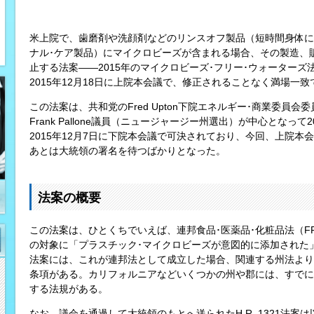
米上院で、歯磨剤や洗顔剤などのリンスオフ製品（短時間身体に
ナル･ケア製品）にマイクロビーズが含まれる場合、その製造、
止する法案――2015年のマイクロビーズ･フリー･ウォーターズ法案
2015年12月18日に上院本会議で、修正されることなく満場一
この法案は、共和党のFred Upton下院エネルギー･商業委員
Frank Pallone議員（ニュージャージー州選出）が中心となっ
2015年12月7日に下院本会議で可決されており、今回、上院
あとは大統領の署名を待つばかりとなった。
法案の概要
この法案は、ひとくちでいえば、連邦食品･医薬品･化粧品法（FF
の対象に「プラスチック･マイクロビーズが意図的に添加された
法案には、これが連邦法として成立した場合、関連する州法より
条項がある。カリフォルニアなどいくつかの州や郡には、すでに
する法規がある。
なお、議会を通過して大統領のもとへ送られたH.R. 1321法案