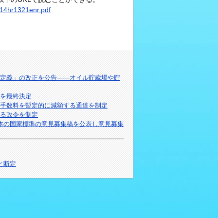
114hr1321enr.pdf
定義」の改正を公告――オイル貯蔵場や貯
針を最終決定
手数料を暫定的に減額する通達を制定
る政令を制定
本の国家標準の意見募集稿を公表し意見募集
と断定