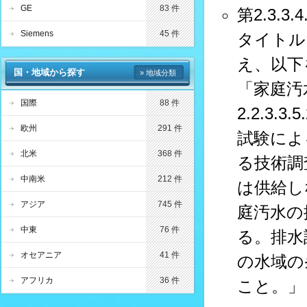
GE
83 件
第2.3.3.
Siemens
45 件
タイトル
え、以下
国・地域から探す
» 地域分類
「家庭汚
国際
88 件
2.2.3.
欧州
291 件
試験によ
北米
368 件
る技術調
中南米
212 件
は供給し
アジア
745 件
庭汚水の
中東
76 件
る。排水
オセアニア
41 件
の水域の
アフリカ
36 件
こと。」