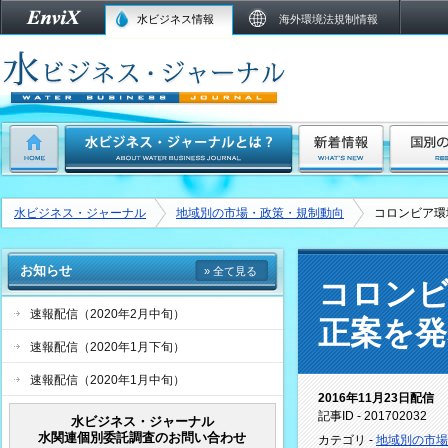
水ビジネス情報
海外環境法規制情報
水ビジネス・ジャーナル
地域別の市場・政策・規制動向
コロンビア環
お知らせ
» 全て見る
コロンビ
速報配信（2020年2月中旬）
正案を発
速報配信（2020年1月下旬）
速報配信（2020年1月中旬）
2016年11月23日配信
記事ID - 201702032
水ビジネス・ジャーナル
水関連個別委託調査のお問い合わせ
カテゴリ -
地域別の市場