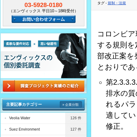
タグ -
規制・法規
03-5928-0180
（エンヴィックス 平日10～18時受付）
コロンビア環
する規則を定
部改正案を
とおりであ
第2.3.3.
排水の質
れるパラ
主要記事カテゴリー
» 企業分類
適してい
Veolia Water
126 件
修正。
Suez Environment
127 件